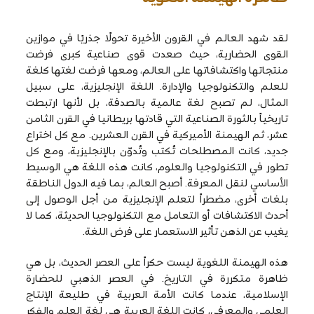
لقد شهد العالم في القرون الأخيرة تحولًا جذريًا في موازين
القوى الحضارية، حيث صعدت قوى صناعية كبرى فرضت
منتجاتها واكتشافاتها على العالم، ومعها فرضت لغتها كلغة
للعلم والتكنولوجيا والإدارة. اللغة الإنجليزية، على سبيل
المثال، لم تصبح لغة عالمية بالصدفة، بل لأنها ارتبطت
تاريخياً بالثورة الصناعية التي قادتها بريطانيا في القرن الثامن
عشر، ثم الهيمنة الأميركية في القرن العشرين. مع كل اختراع
جديد، كانت المصطلحات تُكتب وتُدوّن بالإنجليزية، ومع كل
تطور في التكنولوجيا والعلوم، كانت هذه اللغة هي الوسيط
الأساسي لنقل المعرفة. أصبح العالم، بما فيه الدول الناطقة
بلغات أخرى، مضطراً لتعلم الإنجليزية من أجل الوصول إلى
أحدث الاكتشافات أو التعامل مع التكنولوجيا الحديثة، كما لا
يغيب عن الذهن تأثير الاستعمار على فرض اللغة.
هذه الهيمنة اللغوية ليست حكراً على العصر الحديث، بل هي
ظاهرة متكررة في التاريخ. في العصر الذهبي للحضارة
الإسلامية، عندما كانت الأمة العربية في طليعة الإنتاج
العلمي والمعرفي، كانت اللغة العربية هي لغة العلم والفكر