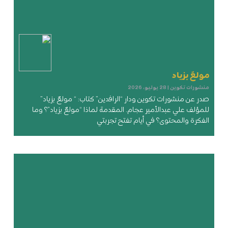
مولعٌ بزياد
منشورات تكوين
28 يوليو، 2026
صدر عن منشورات تكوين ودار “الرافدين” كتاب: “ مولعٌ بزياد”
للمؤلف علي عبدالأمير عجام. المقدمة لماذا “مولعٌ بزياد”؟ وما
الفكرة والمحتوى؟ في أيام تفتح تجربتي