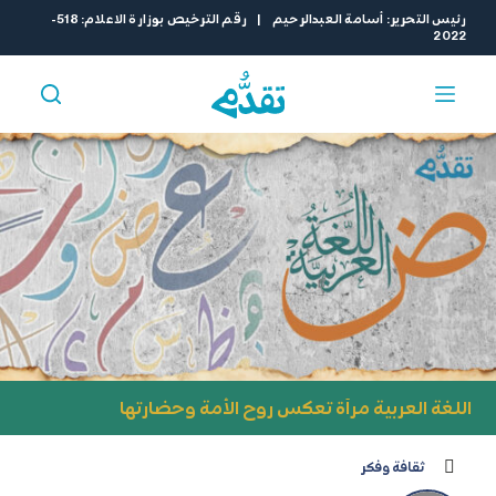
ا
رئيس التحرير: أسامة العبدالرحيم | رقم الترخيص بوزارة الاعلام: 518-
2022
ل
ت
ج
ا
و
ز
إ
ل
ى
ا
ل
م
ح
ت
و
اللغة العربية مرآة تعكس روح الأمة وحضارتها
ى
ثقافة وفكر