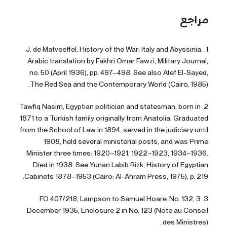
مراجع
1. J. de Matveeffel, History of the War: Italy and Abyssinia,
Arabic translation by Fakhri Omar Fawzi, Military Journal,
no. 50 (April 1936), pp. 497–498. See also Atef El-Sayed,
The Red Sea and the Contemporary World (Cairo, 1985).
2. Tawfiq Nasim, Egyptian politician and statesman, born in
1871 to a Turkish family originally from Anatolia. Graduated
from the School of Law in 1894, served in the judiciary until
1908, held several ministerial posts, and was Prime
Minister three times: 1920–1921, 1922–1923, 1934–1936.
Died in 1938. See Yunan Labib Rizk, History of Egyptian
Cabinets 1878–1953 (Cairo: Al-Ahram Press, 1975), p. 219.
3. FO 407/218, Lampson to Samuel Hoare, No. 132, 3
December 1935, Enclosure 2 in No. 123 (Note au Conseil
des Ministres).