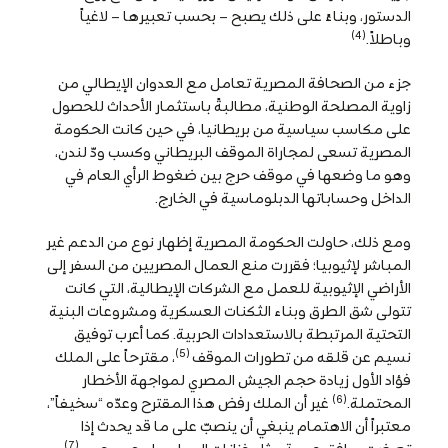
الدستور، وبناءً على ذلك يصبح – بحسب تعبيرها – لاغياً
(4)
وباطلاً.
جزء من الصحافة المصرية تعامل مع العدوان الإيطالي من
زاوية المصلحة الوطنية، مطالبةً باستثمار الأحداث للحصول
على مكاسب سياسية من بريطانيا، في حين كانت الحكومة
المصرية تسعى لمجاراة الموقف البريطاني وكسب ودّ لندن،
وهو ما وضعها في موقف حرج بين ضغوط الرأي العام في
الداخل وحساباتها الدبلوماسية في الخارج.
ومع ذلك، حاولت الحكومة المصرية إظهار نوع من الدعم غير
المباشر لإثيوبيا؛ فقررت منع العمال المصريين من السفر إلى
الأراضي الإثيوبية للعمل مع الشركات الإيطالية، التي كانت
تتولى شق الطرق وبناء الثكنات العسكرية ومشروعات البنية
التحتية المرتبطة بالاستعدادات الحربية. كما أعرب توفيق
(5)
نسيم عن قلقه من تطورات الموقف
، مقترحاً على الملك
فؤاد الأول زيادة حجم الجيش المصري لمواجهة الأخطار
(6)
المحتملة.
غير أن الملك رفض هذا المقترح وعدّه “سخيفاً”،
معتبراً أن الاهتمام ينبغي أن ينصبّ على ما قد يحدث إذا
(7)