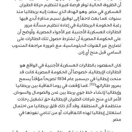
أن الظروف الحالية توفر فرصة كبيرة لتنظيم حركة الطيران
العسكري في مصر، وهو الهدف الذي سعت إليه بريطانيا منذ
سنوات. كما بعث لاحقاً إلى توفيق نسيم مذكرة أبدى فيها
رغبة الحكومة البريطانية في إعادة تنظيم مسألة مرور
الطائرات العسكرية الأجنبية عبر الأجواء المصرية. وأوضح أن
على الحكومة المصرية أن تشترط حصول تلك الطائرات على
تصاريح عبر القنوات الدبلوماسية، مع ضرورة مراجعة المندوب
السامي قبل منح أي إذن.
كان المقصود بالطائرات العسكرية الأجنبية في الواقع هو
الطائرات الإيطالية، خصوصاً أن الحكومة المصرية كانت قد
منحت إيطاليا في ديسمبر عام 1934 تصريحاً مؤقتاً يسمح
(10)
بمرور طائراتها
، كما وُقعت في روما اتفاقية بين بريطانيا
وإيطاليا لإنشاء خط جوي يربط بين عدن والصومال والسودان،
الأمر الذي منح شركات الطيران الإيطالية حق تشغيل رحلات
منتظمة في المنطقة. وقد أثار ذلك قلق بريطانيا من احتمال
استغلال إيطاليا لهذه الاتفاقيات، أو من تنامي نفوذها في
مصر.