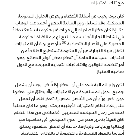
مع تلك الامتيازات.
كان بوث يجيب عن أسئلة الأعضاء ويعرض الحلول القانونية
الممكنة. وقد تساءل وزير المالية المصري أحمد عبد الوهاب
عمّا إذا كان حظر الصادرات إلى جهات غير حكومية سيُعَدّ تدخلاً
في نشاط التجار الأجانب، مما يتيح لهم مقاضاة الحكومة
(9)
المصرية على الأضرار الاقتصادية.
فأوضح بوث أن الامتيازات
تكفل حرية التجارة، غير أن الحكومة تستطيع انطلاقاً من
اعتبارات السياسة العامة أن تحظر بعض أنواع البضائع، وهو
أمر تنظمه القوانين والاتفاقيات التجارية المبرمة مع الدول
صاحبة الامتياز.
لكن وزير المالية شدد على أن الحظر، إذا فُرض، يجب أن يشمل
جميع الدول المستفيدة من الامتيازات وألّا يطبَّق على بعضها
دون الآخر. ورأى أن من الأفضل لمصر، إذا تعذر ذلك، أن تعمل
على إلغاء نظام الامتيازات الأجنبية برمته، وهو ما كان مطلباً
لعدد من رجال السياسة المصريين. فالخلاص من هذا النظام
كان كفيلاً بتحرير مصر من الحرج السياسي في تعاملها مع
إيطاليا ورعاياها وتجارها، خاصة أن الحظر المقصود يتعلق
أساساً بالمواد العسكرية والتعبوية لا بالتجارة الاعتيادية.