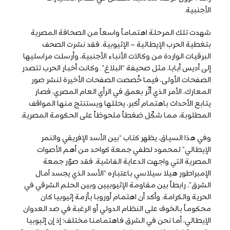
الأجنبية.
شهدت تلك المرحلة اهتماماً واسعاً من الصحافة المصرية
بتغطية الحرب الإيطالية – الإثيوبية. فقد نشرت الصحف
البرقيات الواردة من وكالات الأنباء الأجنبية، وأرسلت مراسليها
إلى أديس أبابا، مثل صحيفة “البلاغ”. وكانت أخبار الحرب تتصدر
الصفحات الأولى، فيما خُصصت الصفحات الأخيرة لنشر صور
المعارك، الأمر الذي أثّر بعمق في الرأي العام المصري، فصار
يتابع الأحداث باهتمام أكبر، يحللها ويستنتج منها المواقف
المطلوبة، مما شكّل ضغطاً ملحوظاً على الحكومة المصرية.
وفي هذا السياق، يظهر كتاب “بين الأسد الإفريقي والنمر
الإيطالي” لمحمود لطفي جمعة كواحد من أهم الأصوات
المصرية التي واجهت الدعاية الفاشية. فقد صوّر جمعة
الإمبراطور هيلا سيلاسي باعتباره “الأسد الذي يجسد آمال
الشرق”، رابطاً بين مقاومة الإثيوبيين وبين الحلم الشرقي في
الحرية والكرامة. وأكد أن اهتمام أوروبا بأزمة إثيوبيا كان
محكوماً بالخوف على النظام الدولي أو الرغبة في صد العدوان
الإيطالي، أما نحن في الشرق فاهتمامنا مختلف؛ إذ إن إثيوبيا