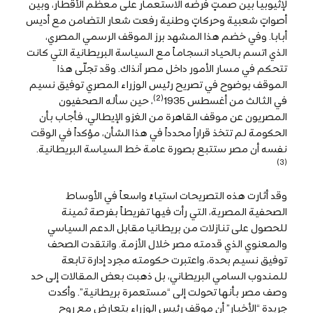
لإثيوبيا بين صمتٍ فرضه الاستعمار على معظم الأقطار، وبين
أصواتٍ شعبية وحركاتٍ وطنية رفعت شعار التضامن مع أديس
أبابا. وفي خضم هذا المشهد برز الموقف الرسمي المصري،
الذي اتسم بالحياد انسجاماً مع السياسة البريطانية التي كانت
تتحكم في مسار الأمور داخل مصر آنذاك. وقد تجلّى هذا
الموقف بوضوح في تصريح رئيس الوزراء المصري توفيق نسيم
(2)
في الثالث من أغسطس 1935
، حين سأله الصحفيون
المصريون عن موقف القاهرة من الغزو الإيطالي، فأجاب بأن
الحكومة لم تتخذ قراراً محدداً في هذا الشأن، مؤكداً في الوقت
نفسه أن مصر ستتبع بصورة عامة خط السياسة البريطانية.
(3)
وقد أثارت هذه التصريحات استياءً واسعاً في الأوساط
الصحفية المصرية، التي رأت فيها تفريطاً بفرصة ثمينة
للحصول على تنازلات من بريطانيا مقابل الدعم السياسي
والمعنوي الذي قدمته مصر خلال الأزمة. وانتقدت الصحف
توفيق نسيم بحدة، واعتبرت حكومته مجرد إدارة تابعة
للمندوب السامي البريطاني، بل ذهبت بعض المقالات إلى حد
وصف مصر بأنها تحولت إلى “مستعمرة بريطانية”. وأكدت
جريدة “الأخبار” أن موقف رئيس الوزراء يتعارض مع روح