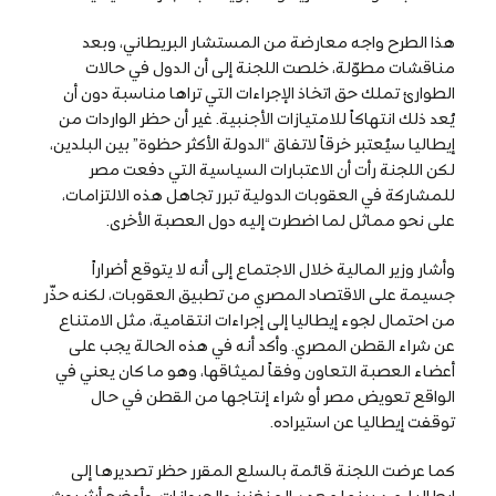
هذا الطرح واجه معارضة من المستشار البريطاني، وبعد
مناقشات مطوّلة، خلصت اللجنة إلى أن الدول في حالات
الطوارئ تملك حق اتخاذ الإجراءات التي تراها مناسبة دون أن
يُعد ذلك انتهاكاً للامتيازات الأجنبية. غير أن حظر الواردات من
إيطاليا سيُعتبر خرقاً لاتفاق “الدولة الأكثر حظوة” بين البلدين،
لكن اللجنة رأت أن الاعتبارات السياسية التي دفعت مصر
للمشاركة في العقوبات الدولية تبرر تجاهل هذه الالتزامات،
على نحو مماثل لما اضطرت إليه دول العصبة الأخرى.
وأشار وزير المالية خلال الاجتماع إلى أنه لا يتوقع أضراراً
جسيمة على الاقتصاد المصري من تطبيق العقوبات، لكنه حذّر
من احتمال لجوء إيطاليا إلى إجراءات انتقامية، مثل الامتناع
عن شراء القطن المصري. وأكد أنه في هذه الحالة يجب على
أعضاء العصبة التعاون وفقاً لميثاقها، وهو ما كان يعني في
الواقع تعويض مصر أو شراء إنتاجها من القطن في حال
توقفت إيطاليا عن استيراده.
كما عرضت اللجنة قائمة بالسلع المقرر حظر تصديرها إلى
إيطاليا، من بينها معدن المنغنيز والحيوانات. وأوضح أرثر بوث