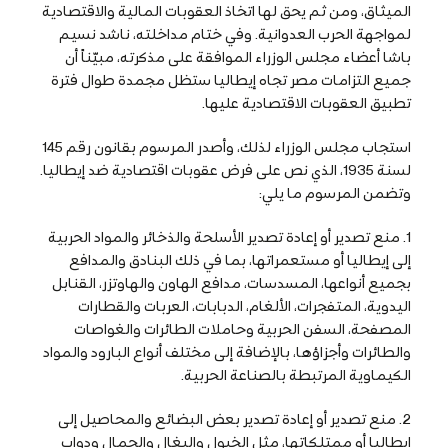
الميثاق، ومن ثم يحق لها اتخاذ العقوبات المالية والاقتصادية
لمواجهة الحرب العدوانية. وفي ختام مداخلته، ناشد نسيم
باشا أعضاء مجلس الوزراء الموافقة على مذكرته، مبيّناً أن
جميع التزامات مصر تجاه إيطاليا ستظل مجمدة طوال فترة
تطبيق العقوبات الاقتصادية عليها.
استجاب مجلس الوزراء لذلك، وأصدر المرسوم بقانون رقم 145
لسنة 1935، الذي نص على فرض عقوبات اقتصادية ضد إيطاليا.
وتضمن المرسوم ما يلي:
1. منع تصدير أو إعادة تصدير الأسلحة والذخائر والمواد الحربية
إلى إيطاليا أو مستعمراتها، بما في ذلك البنادق والمدافع
بجميع أنواعها، المسدسات، مدافع الهاون والهاوتزر، القنابل
اليدوية، المتفجرات، الألغام، الدبابات، العربات والقطارات
المصفحة، السفن الحربية وحاملات الطائرات والغواصات
والطائرات وأجزاؤها، بالإضافة إلى مختلف أنواع البارود والمواد
الكيماوية المرتبطة بالصناعة الحربية.
2. منع تصدير أو إعادة تصدير بعض البضائع والمحاصيل إلى
إيطاليا أو ممتلكاتها، مثل الخيول والبغال والجمال ودواب