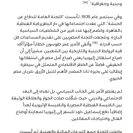
(14)
ودينية وجغرافية”.
وفي سبتمبر عام 1935، تأسست “اللجنة العامة للدفاع عن
الحبشة”، التي عقدت اجتماعاتها في دار البطريركية القبطية
بالقاهرة، وانضم إليها عدد كبير من الشخصيات السياسية
البارزة. وشجعت اللجنة المصريين على تقديم المساعدات كل
(15)
حسب قدرته.
وألقى الأمير عمر طوسون خطاباً مؤثراً أكد
فيه الروابط الدينية والتاريخية بين الشعبين، مشيراً إلى أن
ضياع استقلال إثيوبيا يعني ضياع أمل مصر في استقلالها
الحقيقي، فضلاً عن الخطر الاقتصادي المتمثل في سيطرة
إيطاليا على بحيرة تانا، المصدر الأهم للنيل الأزرق، شريان مصر
الحيوي.
لم يقتصر الأمر على الجانب السياسي، بل تعداه إلى البعد
الاجتماعي والديني، حيث شكّلت صلات الجوار والعلاقة الوثيقة
بين الكنيسة القبطية المصرية والكنيسة الإثيوبية بُعداً
إضافياً دفع إسماعيل داود للسفر إلى إثيوبيا لمعاينة أوضاع
القتال واحتياجات المقاتلين.
واصلت اللجنة جمع التبرعات المالية والعينية، ثم أسست