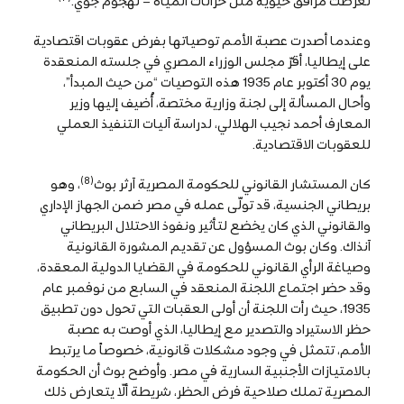
تعرضت مرافق حيوية مثل خزانات المياه – لهجوم جوي.
وعندما أصدرت عصبة الأمم توصياتها بفرض عقوبات اقتصادية
على إيطاليا، أقرّ مجلس الوزراء المصري في جلسته المنعقدة
يوم 30 أكتوبر عام 1935 هذه التوصيات “من حيث المبدأ”،
وأحال المسألة إلى لجنة وزارية مختصة، أُضيف إليها وزير
المعارف أحمد نجيب الهلالي، لدراسة آليات التنفيذ العملي
للعقوبات الاقتصادية.
(8)
كان المستشار القانوني للحكومة المصرية آرثر بوث
، وهو
بريطاني الجنسية، قد تولّى عمله في مصر ضمن الجهاز الإداري
والقانوني الذي كان يخضع لتأثير ونفوذ الاحتلال البريطاني
آنذاك. وكان بوث المسؤول عن تقديم المشورة القانونية
وصياغة الرأي القانوني للحكومة في القضايا الدولية المعقدة،
وقد حضر اجتماع اللجنة المنعقد في السابع من نوفمبر عام
1935، حيث رأت اللجنة أن أولى العقبات التي تحول دون تطبيق
حظر الاستيراد والتصدير مع إيطاليا، الذي أوصت به عصبة
الأمم، تتمثل في وجود مشكلات قانونية، خصوصاً ما يرتبط
بالامتيازات الأجنبية السارية في مصر. وأوضح بوث أن الحكومة
المصرية تملك صلاحية فرض الحظر، شريطة ألّا يتعارض ذلك