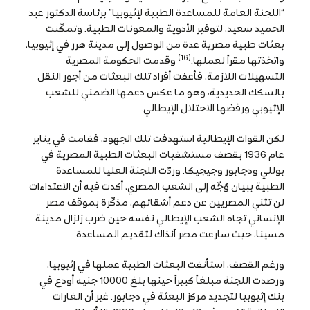
“اللجنة العامة للمساعدة الطبية لإثيوبيا” برئاسة الدكتور عبد
الحميد سعيد، لتوفير الأدوية والمعونات الطبية. وتمكّنت
بعثات طبية مصرية عدة من الوصول إلى مدينة هرر في إثيوبيا،
(16)
واتخذتها مقراً لعملها.
وقدمت الحكومة المصرية
التسهيلات اللازمة، فأعفت أفراد تلك البعثات من أجور النقل
بالسكك الحديدية، وهو ما عكس دعمها الضمني للشعب
الإثيوبي ورفضها الاحتلال الإيطالي.
لكن القوات الإيطالية استهدفت تلك الجهود، فقامت في يناير
عام 1936 بقصف مستشفيات البعثات الطبية المصرية في
بوللي ودجابور وجيجيكا. وردّت اللجنة العليا للمساعدة
الطبية ببيان وُجِّه إلى الشعب المصري، أكدت فيه أن الاعتداءات
لن تثني المصريين عن دعم أشقائهم، مذكّرة بموقف مصر
الإنساني تجاه الشعب الإيطالي نفسه حين ضرب زلزال مدينة
مسينا، حيث سارعت مصر آنذاك لتقديم المساعدة.
ورغم القصف، استأنفت البعثات الطبية عملها في إثيوبيا،
ورصدت اللجنة مبلغاً كبيراً حينها بلغ 10000 جنيه أودع في
بنك إثيوبيا لتجديد مركز البعثة في دجابور. غير أن الغارات