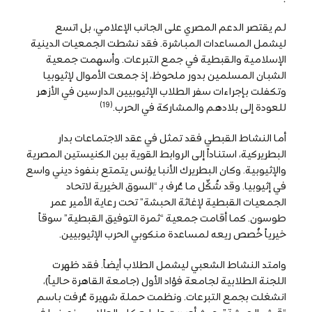
لم يقتصر الدعم المصري على الجانب الإعلامي، بل اتسع
ليشمل المساعدات المباشرة. فقد نشطت الجمعيات الدينية
الإسلامية والقبطية في جمع التبرعات. وأسهمت جمعية
الشبان المسلمين بدور ملحوظ، إذ جمعت الأموال لإثيوبيا
وتكفلت بإجراءات سفر الطلاب الإثيوبيين الدارسين في الأزهر
(19)
للعودة إلى بلادهم والمشاركة في الحرب.
أما النشاط القبطي فقد تمثل في عقد الاجتماعات بدار
البطريركية، استناداً إلى الروابط القوية بين الكنيستين المصرية
والإثيوبية. وكان البطريرك الأنبا يؤنس يتمتع بنفوذ ديني واسع
في إثيوبيا. وقد شُكِّل ما عُرف بـ “السوق الخيرية لاتحاد
الجمعيات القبطية لإغاثة الحبشة” تحت رعاية الأمير عمر
طوسون. كما أقامت جمعية “ثمرة التوفيق القبطية” سوقاً
خيرياً خُصص ريعه لمساعدة منكوبي الحرب الإثيوبيين.
وامتد النشاط الشعبي ليشمل الطلاب أيضاً. فقد ظهرت
اللجنة الطلابية لجامعة فؤاد الأول (جامعة القاهرة حالياً)،
انشغلت بجمع التبرعات. ونظمت حملة شهيرة عُرفت باسم