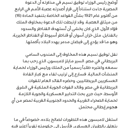
أوضح رئيس الوزراء توفيق نسيم في مذكرته أن الدعوة
المصرية جاءت استناداً إلى قرار أصدرته عصبة الأمم في الرابع
من أكتوبر عام 1921 بشأن القواعد الخاصة بتنفيذ المادة (16)
من ميثاق العصبة. وقد ارتبطت تلك الدعوة بمخاوف الملك
فؤاد الأول، الذي كان يخشى أن تُستهدف القناطر والسدود
بالقنابل، مثل خزان أسوان أو قناطر أسيوط أو القناطر الخيرية،
وهو ما قد يؤدي إلى فيضان مدمر يهدد البلاد بأكملها.
نقل توفيق نسيم هذه المخاوف إلى المندوب السامي
البريطاني في مصر، السير مايلز لامبسون، الذي رحب بما
سمعه واعتبره طلباً رسمياً من الملك ورئيس الوزراء لحماية
المنشآت المائية. فسارع إلى ترتيب لقاء مع كبار القادة
العسكريين البريطانيين، وحضره القائد العام للقوات
البريطانية في مصر وقائد القوات الجوية الملكية في الشرق
الأوسط، حيث جرى بحث التدابير العسكرية والجوية اللازمة
لحماية الصحراء الغربية والحدود الجنوبية الغربية لمصر من أي
هجوم إيطالي محتمل.
استغل لامبسون هذه التطورات لصالح بلاده، خصوصاً في ما
يتعلق بالطيران العسكري، فأرسل إلى حكومته تقريراً اعتبر فيه