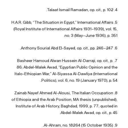
4. Talaat Ismail Ramadan, op. cit., p. 102.
5. H.A.R. Gibb, “The Situation in Egypt,” International Affairs
(Royal Institute of International Affairs 1931–1939), vol. 15,
no. 3 (May–June 1936), p. 351.
6. Anthony Sourial Abd El-Sayed, op. cit., pp. 246–247.
7. Basheer Hamoud Alwan Hussein Al-Darraji, op. cit., p.
86; Abdel-Malek Awad, “Egyptian Public Opinion and the
Italo-Ethiopian War,” Al-Siyassa Al-Dawliya (International
Politics), vol. 6, no. 19 (January 1970), p. 54.
8. Zainab Nayef Ahmed Al-Alousi, The Italian Occupation
of Ethiopia and the Arab Position, MA thesis (unpublished),
Institute of Arab History, Baghdad, 1999, p. 77; quoted in
Abdel-Malek Awad, op. cit., p. 45.
9. Al-Ahram, no. 18264 (15 October 1935).