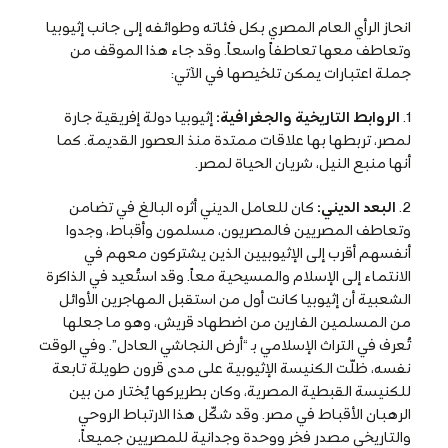
انحاز الرأي العام المصري بكل فئاته وطوائفه إلى جانب إثيوبيا
وتعاطف معها تعاطفاً واسعاً. وقد جاء هذا الموقف من
جملة اعتبارات يمكن تلخيصها في الآتي:
1.
الروابط التاريخية والجغرافية:
إثيوبيا دولة إفريقية جارة
لمصر، تربطها بها علاقات ممتدة منذ العصور القديمة. كما
أنها منبع النيل، شريان الحياة لمصر.
2.
البعد الديني:
كان للعامل الديني أثره البالغ في تضامن
وتعاطف المصريين فالمصريون، مسلمون وأقباط، وجدوا
أنفسهم أقرب إلى الإثيوبيين الذين يشتركون معهم في
الانتماء إلى الإسلام والمسيحية معاً. وقد استُعيد في الذاكرة
الشعبية أن إثيوبيا كانت أول من استقبل المهاجرين الأوائل
من المسلمين الفارين من اضطهاد قريش، وهو ما جعلها
تُعرف في التراث الإسلامي بـ “أرض النجاشي العادل”. وفي الوقت
نفسه، ظلّت الكنيسة الإثيوبية على مدى قرون طويلة تابعة
للكنيسة القبطية المصرية، وكان بطريركها يُختار من بين
الرهبان الأقباط في مصر. وقد شكّل هذا الارتباط الروحي
والتاريخي مصدر فخر ووحدة وجدانية للمصريين جميعاً،