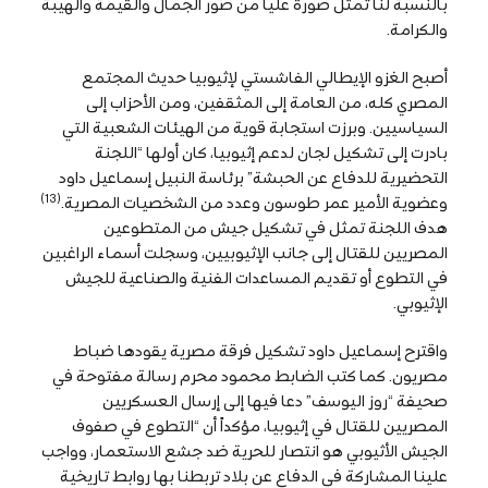
بالنسبة لنا تمثل صورة عليا من صور الجمال والقيمة والهيبة
والكرامة.
أصبح الغزو الإيطالي الفاشستي لإثيوبيا حديث المجتمع
المصري كله، من العامة إلى المثقفين، ومن الأحزاب إلى
السياسيين. وبرزت استجابة قوية من الهيئات الشعبية التي
بادرت إلى تشكيل لجان لدعم إثيوبيا، كان أولها “اللجنة
التحضيرية للدفاع عن الحبشة” برئاسة النبيل إسماعيل داود
(13)
وعضوية الأمير عمر طوسون وعدد من الشخصيات المصرية.
هدف اللجنة تمثل في تشكيل جيش من المتطوعين
المصريين للقتال إلى جانب الإثيوبيين، وسجلت أسماء الراغبين
في التطوع أو تقديم المساعدات الفنية والصناعية للجيش
الإثيوبي.
واقترح إسماعيل داود تشكيل فرقة مصرية يقودها ضباط
مصريون. كما كتب الضابط محمود محرم رسالة مفتوحة في
صحيفة “روز اليوسف” دعا فيها إلى إرسال العسكريين
المصريين للقتال في إثيوبيا، مؤكداً أن “التطوع في صفوف
الجيش الأثيوبي هو انتصار للحرية ضد جشع الاستعمار، وواجب
علينا المشاركة في الدفاع عن بلاد تربطنا بها روابط تاريخية