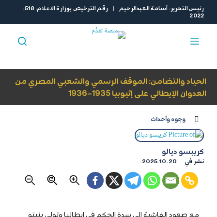
ا
رئيس التحرير: أسامة العبدالرحيم | رقم الترخيص بوزارة الاعلام: 518-
2022
ل
ت
ج
ا
و
ز
الحياد والتضامن: الموقف الرسمي والشعبي المصري من
إ
العدوان الإيطالي على إثيوبيا 1935–1936
ل
ى
وجوه وأحداث
ا
ل
م
كريبسو ديالو
ح
نشر في
2025-10-20
ت
و
ى
مع صعود الفاشية إلى سدة الحكم في إيطاليا وتولي بنيتو