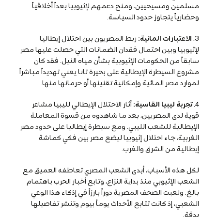
مسلمين ومسيحيين، ومنح دعمهم لإثيوبيا بعداً أخلاقياً
وحضارياً يتجاوز حدود السياسة.
3.
الاعتبارات المائية:
ربط المصريون بين احتلال إيطاليا
لإثيوبيا وبين احتمال فقدان الضمانات التي حصلت عليها مصر
سابقاً من الحكومات الإثيوبية بشأن مياه النيل. فقد كان
مشروع السيطرة الإيطالية على بحيرة تانا يعني تهديداً مباشراً
لموارد مصر المائية وإمكانية تقنينها أو حرمانها منها.
4.
تجربة ليبيا القاسية:
أثار الاحتلال الإيطالي لليبيا مشاعر
قوية لدى المصريين، بعد ما شاهدوه من قسوة المعاملة
الإيطالية للشعب الليبي. ومع سيطرة إيطاليا على حدود مصر
الغربية، جاء احتلال إثيوبيا ليضع مصر بين فكي كماشة
إيطالية من الشرق والغرب.
لكل هذه الأسباب، أبدى الشعب المصري تعاطفه العميق مع
الشعب الإثيوبي منذ بداية النزاع، وتابع أخبار الحرب باهتمام
بالغ. ولعبت الصحف المصرية دوراً بارزاً في إذكاء هذا الوعي
الشعبي، إذ كانت تتابع الأحداث يوماً بيوم وتنشر تفاصيلها
بدقة.