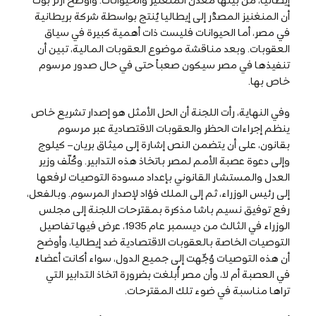
أن المنغنيز المصدَّر إلى إيطاليا يُنتج بواسطة شركة بريطانية
في مصر، أما الحيوانات فليست ذات أهمية كبيرة في سياق
العقوبات. وبعد مناقشة موضوع العقوبات المالية، تبين أن
تنفيذها في مصر سيكون صعباً حتى في حال صدور مرسوم
خاص بها.
وفي النهاية، رأت اللجنة أن الحل الأمثل هو إصدار تشريع خاص
ينظم إجراءات الحظر والعقوبات الاقتصادية عبر مرسوم
بقانون، على أن يتضمن النص إشارة إلى ميثاق بريان– كيلوج
وإلى دعوة عصبة الأمم لمصر باتخاذ هذه التدابير. وكُلّف وزير
العدل والمستشار القانوني بإعداد مسودة التوصيات لرفعها
إلى رئيس الوزراء، ثم إلى الملك فؤاد لإصدار المرسوم. وبالفعل،
رفع توفيق نسيم باشا مذكرة بمقترحات اللجنة إلى مجلس
الوزراء في الثالث من ديسمبر عام 1935، عرض فيها تفاصيل
التوصيات الخاصة بالعقوبات الاقتصادية ضد إيطاليا، وأوضح
أن هذه التوصيات وُجِّهت إلى جميع الدول، سواء أكانت أعضاءً
في العصبة أم لا، وأن مصر أُبلغت بضرورة اتخاذ التدابير التي
تراها مناسبة في ضوء تلك المقترحات.