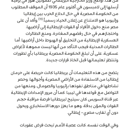
من هنا، أوضح وزير الخارجية البريطاني صموئيل هور في برقية
أرسلها إلى لامبسون في أكتوبر عام 1935 أن الموقف المطلوب
من الحكومة المصرية في حال اندلاع الحرب بين إيطاليا
(11)
وإثيوبيا هو الامتناع عن إعلان الحياد رسمياً.
وأكد أن على
مصر منع دخول الأفراد أو القوات الإيطالية إلى أراضيها،
واحتجازهم في حال رفضهم المغادرة، ومنع الطائرات
العسكرية الإيطالية من التحليق أو الهبوط داخل أراضيها. أما
الطائرات المدنية فيجب التأكد من أنها ليست مموهة لأغراض
عسكرية، على أن تبلغ الحكومة المصرية بريطانيا بأي تطورات
وتنتظر تعليماتها قبل اتخاذ قرارات جديدة.
يتضح من هذه التعليمات أن بريطانيا كانت حريصة على حرمان
إيطاليا من الاستفادة من الأراضي المصرية وأجوائها، وحصر
نشاطها في مناطق نفوذها بإثيوبيا والصومال، ومنعها من
التواصل مع قواعدها في ليبيا. كما أن مرور الإمدادات الإيطالية
عبر قناة السويس كان سيتيح لبريطانيا فرصة مراقبة حجم
القوات والمؤن بدقة، وهو ما يعزز دورها الاستخباري ويحول
دون أي تقارب مصري– إيطالي.
وفي الوقت نفسه، كانت عصبة الأمم تبحث فرض عقوبات