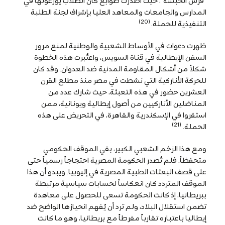
“قرش الحبشة”، حيث أصدرت طوابع كان الطلاب يوزعونها في
المدارس والجامعات والمعاهد العليا بإشراف لجنة الطلبة
(20)
التنفيذية للحملة.
ظهرت دعوات في الأوساط الشعبية والوطنية لمنع مرور
السفن الإيطالية في قناة السويس، واعتُبرت هذه الخطوة
شكلاً من أشكال المقاومة المدنية ضد العدوان. وقد كان
للحركة الأناركية التي نشطت في مصر منذ مطلع القرن
العشرين حضور في هذه التعبئة، حيث شارك عدد من
المناضلين الأناركيين من أصول إيطالية ويونانية، ممن
استقروا في الإسكندرية والقاهرة، في التحريض على هذه
(21)
الحملة.
ومع هذا الزخم الشعبي الكبير، بقي الموقف الحكومي
متحفظاً. فلم تُصدر الحكومة المصرية احتجاجاً رسمياً حتى
على قصف البعثات الطبية المصرية في إثيوبيا. ويبدو أن هذا
الموقف المتردد كان انعكاساً لحسابات سياسية مرتبطة
ببريطانيا، إذ كانت الحكومة تسعى للحصول على معاهدة
تضمن استقلال البلاد، ولم ترد أن يُفهم انحيازها الواضح ضد
إيطاليا باعتباره تقارباً مفرطاً مع بريطانيا، وهو ما كانت