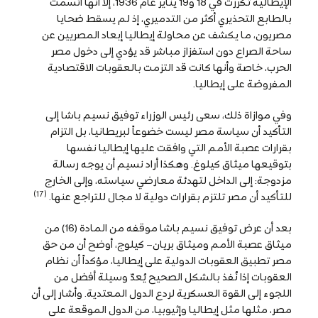
الإيطالية تكررت في 18 و19 يناير عام 1936، إلا أنها اتسمت
بالطابع التحذيري أكثر من التدميري، إذ لم يسقط ضحايا
مصريون، ما يكشف عن محاولة إيطاليا إبعاد المصريين عن
ساحة الصراع دون استفزاز مباشر قد يؤدي إلى دخول مصر
الحرب، خاصة وأنها كانت قد التزمت بالعقوبات الاقتصادية
المفروضة على إيطاليا.
وفي موازاة ذلك، سعى رئيس الوزراء توفيق نسيم باشا إلى
التأكيد أن سياسة مصر ليست خضوعاً لبريطانيا، بل التزام
بقرارات عصبة الأمم التي وافقت عليها إيطاليا نفسها
بتوقيعها ميثاق كيلوغ. وهكذا أراد نسيم أن يوجه رسالة
مزدوجة: إلى الداخل لتهدئة معارضي سياسته، وإلى الخارج
(17)
للتأكيد أن مصر تلتزم بقرارات دولية لا مجال للتراجع عنها.
بعد أن عرض توفيق نسيم باشا موقفه من المادة (16) من
ميثاق عصبة الأمم وميثاق بريان– كيلوج، أوضح أن من حق
مصر تطبيق العقوبات الدولية على إيطاليا، مؤكداً أن نظام
العقوبات إذا نُفذ بالشكل الصحيح يُعدّ وسيلة أفضل من
اللجوء إلى القوة العسكرية لردع الدول المعتدية. وأشار إلى أن
مصر، مثلها مثل إيطاليا وإثيوبيا، من الدول الموقعة على