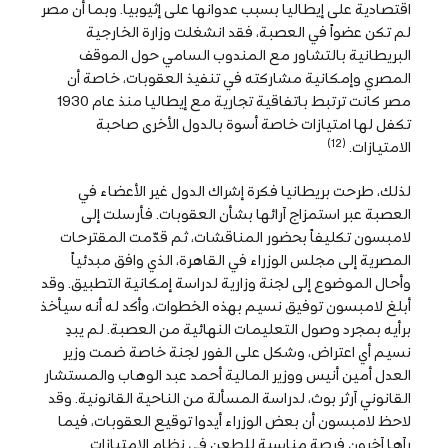
اقتصادية على إيطاليا بسبب عدوانها على إثيوبيا. وبما أن مصر
لم تكن عضواً في العصبة، فقد انشغلت وزارة الخارجية
البريطانية بالتشاور مع المندوب السامي حول الموقف
المصري وإمكانية مشاركته في تنفيذ العقوبات، خاصة أن
مصر كانت ترتبط باتفاقية تجارية مع إيطاليا منذ عام 1930
تكفل لها امتيازات خاصة أسوة بالدول الأخرى صاحبة
(12)
الامتيازات.
لذلك، طرحت بريطانيا فكرة إشراك الدول غير الأعضاء في
العصبة عبر استمزاج آرائها بشأن العقوبات. فأرسلت إلى
لامبسون تكليفاً بحضور المناقشات، ثم قدّمت المقترحات
المصرية إلى مجلس الوزراء في القاهرة، الذي وافق مبدئياً
وأحال الموضوع إلى لجنة وزارية لدراسة إمكانية التطبيق. وقد
أبلغ لامبسون توفيق نسيم بهذه الخطوات، وأكد له أنه سيأخذ
برأيه بمجرد وصول التعليمات النهائية من العصبة. لم يبدِ
نسيم أي اعتراض، وشكل على الفور لجنة خاصة ضمت وزير
العدل أمين أنيس ووزير المالية أحمد عبد الوهاب والمستشار
القانوني آرثر بوث، لدراسة المسألة من الناحية القانونية. وقد
لاحظ لامبسون أن بعض الوزراء أيدوا توقيع العقوبات، فيما
رآها آخرون فرصة مناسبة للطعن في نظام الامتيازات