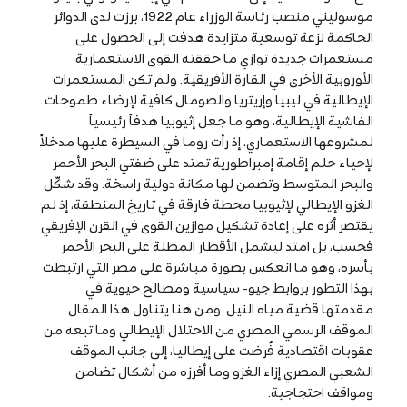
موسوليني منصب رئاسة الوزراء عام 1922، برزت لدى الدوائر
الحاكمة نزعة توسعية متزايدة هدفت إلى الحصول على
مستعمرات جديدة توازي ما حققته القوى الاستعمارية
الأوروبية الأخرى في القارة الأفريقية. ولم تكن المستعمرات
الإيطالية في ليبيا وإريتريا والصومال كافية لإرضاء طموحات
الفاشية الإيطالية، وهو ما جعل إثيوبيا هدفاً رئيسياً
لمشروعها الاستعماري، إذ رأت روما في السيطرة عليها مدخلاً
لإحياء حلم إقامة إمبراطورية تمتد على ضفتي البحر الأحمر
والبحر المتوسط وتضمن لها مكانة دولية راسخة. وقد شكّل
الغزو الإيطالي لإثيوبيا محطة فارقة في تاريخ المنطقة، إذ لم
يقتصر أثره على إعادة تشكيل موازين القوى في القرن الإفريقي
فحسب، بل امتد ليشمل الأقطار المطلة على البحر الأحمر
بأسره، وهو ما انعكس بصورة مباشرة على مصر التي ارتبطت
بهذا التطور بروابط جيو- سياسية ومصالح حيوية في
مقدمتها قضية مياه النيل. ومن هنا يتناول هذا المقال
الموقف الرسمي المصري من الاحتلال الإيطالي وما تبعه من
عقوبات اقتصادية فُرضت على إيطاليا، إلى جانب الموقف
الشعبي المصري إزاء الغزو وما أفرزه من أشكال تضامن
ومواقف احتجاجية.