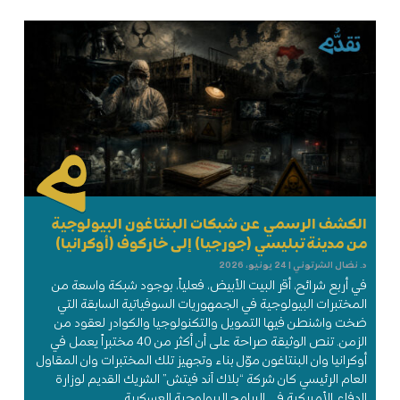
الكشف الرسمي عن شبكات البنتاغون البيولوجية
من مدينة تبليسي (جورجيا) إلى خاركوف (أوكرانيا)
د. نضال الشرتوني
24 يونيو، 2026
في أربع شرائح، أقر البيت الأبيض، فعلياً، بوجود شبكة واسعة من
المختبرات البيولوجية في الجمهوريات السوفياتية السابقة التي
ضخت واشنطن فيها التمويل والتكنولوجيا والكوادر لعقود من
الزمن. تنص الوثيقة صراحة على أن أكثر من 40 مختبراً يعمل في
أوكرانيا وان البنتاغون موّل بناء وتجهيز تلك المختبرات وان المقاول
العام الرئيسي كان شركة “بلاك آند فيتش” الشريك القديم لوزارة
الدفاع الأميركية في البرامج البيولوجية العسكرية