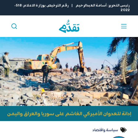
ا
رئيس التحرير: أسامة العبدالرحيم | رقم الترخيص بوزارة الاعلام: 518-
2022
ل
ت
ج
ا
و
ز
إ
ل
ى
ا
ل
م
ح
ت
و
إدانة للعدوان الأميركي الغاشم على سوريا والعراق واليمن
ى
سياسة واقتصاد