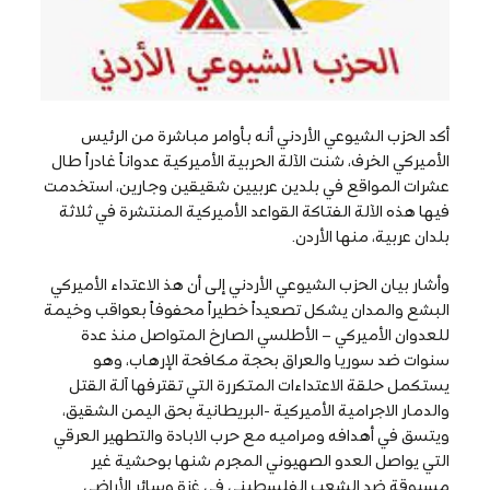
أكد الحزب الشيوعي الأردني أنه بأوامر مباشرة من الرئيس
الأميركي الخرف، شنت الآلة الحربية الأميركية عدواناً غادراً طال
عشرات المواقع في بلدين عربيين شقيقين وجارين، استخدمت
فيها هذه الآلة الفتاكة القواعد الأميركية المنتشرة في ثلاثة
بلدان عربية، منها الأردن.
وأشار بيان الحزب الشيوعي الأردني إلى أن هذ الاعتداء الأميركي
البشع والمدان يشكل تصعيداً خطيراً محفوفاً بعواقب وخيمة
للعدوان الأميركي – الأطلسي الصارخ المتواصل منذ عدة
سنوات ضد سوريا والعراق بحجة مكافحة الإرهاب، وهو
يستكمل حلقة الاعتداءات المتكررة التي تقترفها آلة القتل
والدمار الاجرامية الأميركية -البريطانية بحق اليمن الشقيق،
ويتسق في أهدافه ومراميه مع حرب الابادة والتطهير العرقي
التي يواصل العدو الصهيوني المجرم شنها بوحشية غير
مسبوقة ضد الشعب الفلسطيني في غزة وسائر الأراضي