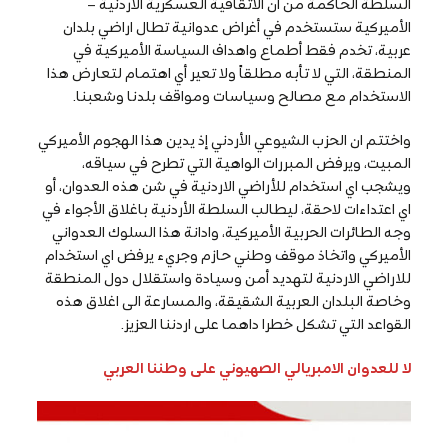
السلطة الحاكمة من أن الاتقاقية العسكرية الاردنية –
الأميركية ستستخدم في أغراض عدوانية تطال اراضي بلدان
عربية، تخدم فقط أطماع واهداف السياسة الأميركية في
المنطقة، التي لا تأبه مطلقاً ولا تعير أي اهتمام لتعارض هذا
الاستخدام مع مصالح وسياسات ومواقف بلدنا وشعبنا.
واختتم ان الحزب الشيوعي الأردني إذ يدين هذا الهجوم الأميركي
المبيت، ويرفض المبررات الواهية التي تطرح في سياقه،
ويشجب اي استخدام للأراضي الاردنية في شن هذه العدوان، أو
اي اعتداءات لاحقة، ليطالب السلطة الأردنية باغلاق الأجواء في
وجه الطائرات الحربية الأميركية، وادانة هذا السلوك العدواني
الأميركي واتخاذ موقف وطني حازم وجريء يرفض اي استخدام
للاراضي الاردنية لتهديد أمن وسيادة واستقلال دول المنطقة
وخاصة البلدان العربية الشقيقة، والمسارعة الى اغلاق هذه
القواعد التي تشكل خطرا داهما على اردننا العزيز.
لا للعدوان الامبريالي الصهيوني على وطننا العربي