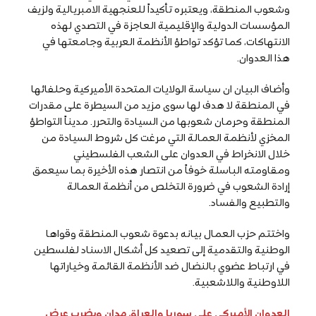
وشعوب المنطقة، ويعتبره تأكيداً للعنجهية الامبريالية ولزيف
المؤسسات الدولية والإقليمية العاجزة في التصدي لهذه
الانتهاكات، كما تؤكد تواطؤ الأنظمة العربية وجامعتها في
هذا العدوان.
وأضاف البيان ان سياسة الولايات المتحدة الأميركية وحلفائها
في المنطقة لا هدف لها سوى مزيد من السيطرة على مقدرات
المنطقة وحرمان شعوبها من السيادة والتحرر. مديناً التواطؤ
المخزي لأنظمة العمالة التي مرغت كل شروط السيادة من
خلال الانخراط في العدوان على الشعب الفلسطيني
ومقاومته الباسلة خوفاً من انتصار هذه الأخيرة بما سيعمق
إرادة الشعوب في ضرورة التخلص من أنظمة العمالة
والتطبيع والفساد.
واختتم حزب العمال بيانه بدعوة شعوب المنطقة وقواها
الوطنية والتقدمية إلى تصعيد كل أشكال الاسناد لفلسطين
في ارتباط عضوي بالنضال ضد الأنظمة القائمة وخياراتها
اللاوطنية واللاشعبية.
العدوان الأميركي على سوريا والعراق مدان ويضرب عرض