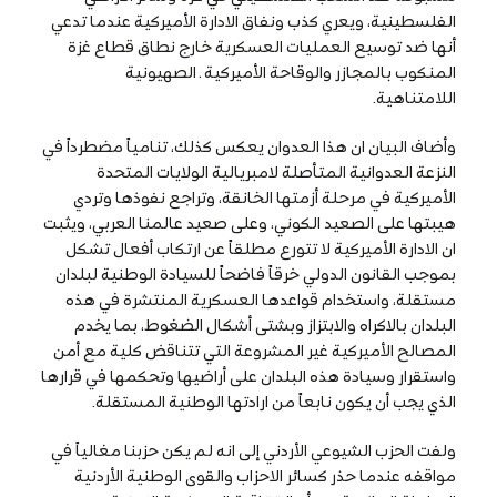
الفلسطينية، ويعري كذب ونفاق الادارة الأميركية عندما تدعي
أنها ضد توسيع العمليات العسكرية خارج نطاق قطاع غزة
المنكوب بالمجازر والوقاحة الأميركية ـ الصهيونية
اللامتناهية.
وأضاف البيان ان هذا العدوان يعكس كذلك، تنامياً مضطرداً في
النزعة العدوانية المتأصلة لامبريالية الولايات المتحدة
الأميركية في مرحلة أزمتها الخانقة، وتراجع نفوذها وتردي
هيبتها على الصعيد الكوني، وعلى صعيد عالمنا العربي، ويثبت
ان الادارة الأميركية لا تتورع مطلقاً عن ارتكاب أفعال تشكل
بموجب القانون الدولي خرقاً فاضحاً للسيادة الوطنية لبلدان
مستقلة، واستخدام قواعدها العسكرية المنتشرة في هذه
البلدان بالاكراه والابتزاز وبشتى أشكال الضغوط، بما يخدم
المصالح الأميركية غير المشروعة التي تتناقض كلية مع أمن
واستقرار وسيادة هذه البلدان على أراضيها وتحكمها في قرارها
الذي يجب أن يكون نابعاً من ارادتها الوطنية المستقلة.
ولفت الحزب الشيوعي الأردني إلى انه لم يكن حزبنا مغالياً في
مواقفه عندما حذر كسائر الاحزاب والقوى الوطنية الأردنية