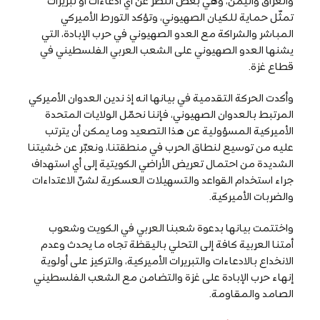
والعراق واليمن، وهي بغض النظر عن أي ادعاءات أو تبريرات
تمثّل حماية للكيان الصهيوني، وتؤكد التورط الأميركي
المباشر والشراكة مع العدو الصهيوني في حرب الإبادة، التي
يشنها العدو الصهيوني على الشعب العربي الفلسطيني في
قطاع غزة.
وأكدت الحركة التقدمية في بيانها انه إذ ندين العدوان الأميركي
المرتبط بالعدوان الصهيوني، فإننا نحمّل الولايات المتحدة
الأميركية المسؤولية عن هذا التصعيد وما يمكن أن يترتب
عليه من توسيع لنطاق الحرب في منطقتنا، ونعبّر عن خشيتنا
الشديدة من احتمال تعريض الأراضي الكويتية إلى أي استهداف
جراء استخدام القواعد والتسهيلات العسكرية لشنّ الاعتداءات
والضربات الأميركية.
واختتمت بيانها بدعوة شعبنا العربي في الكويت وشعوب
أمتنا العربية كافة إلى التحلي باليقظة تجاه ما يحدث وعدم
الانخداع بالادعاءات والتبريرات الأميركية، والتركيز على أولوية
إنهاء حرب الإبادة على غزة والتضامن مع الشعب الفلسطيني
الصامد والمقاومة.