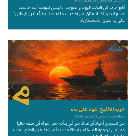
د. سامي أبو عاصي
12 يوليو، 2026
أكبر حزب في العالم اليوم والموجه الرئيسي لنهضة أمة خاضت
مسيرة طويلة للانعتاق من تداعيات ما يُعرف تاريخياً بـ “قرن الإذلال”
على يد القوى الاستعمارية.
حرب الخليج: عود على بدء
عبدالحكيم الرفاعي
5 يوليو، 2026
من المجدي أحياناً أن تعرف من أين بدأت حتى تعرف أين تقف حالياً
وما هي الوجهة المستقبلية، فاﻷهداف الأميركية حين اندﻻع الحرب