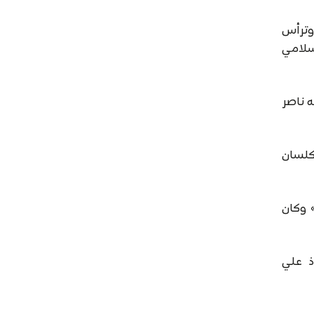
حاد الوطني لطلبة الكويت في القاهرة عام ١٩٦٥، ثم انتقلت مع الاتحاد إلى الكويت في ١٩٧٠ وترأس
 ١٩٧٧ وسيطرة التيار الإسلامي
 منصبه ناصر
اتحاد الشعب في الكويت» في ١٩٧٦ واصلت الصدور حتى ١٩٩٠، واستأنفت الصدور في ٢٠١١ كلسان
– حماك» وكان
أستاذ علي