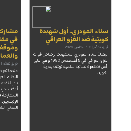
سناء الفودري.. أول شهيدة
مشاركة 
كويتية ضد الغزو العراقي
في مقاو
وموقف 
فريق تقدُّم
2 أغسطس، 2026
البطلة سناء الفودري استشهدت برصاص قوات
والعمال
الغزو العراقي في 8 أغسطس 1990 وهي على
فريق تقدُّم
2 أغسطس، 2026
رأس تظاهرة نسائية سلمية تهتف بحرية
عندما تعرض
الكويت.
النظام العر
بادر التقدم
أعضاء حزب 
المشاركة ف
الرئيسيين:
المدني الش