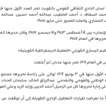
ن النادي الثقافي القومي بالكويت صدر العدد الأول منها في 
: أحمد السقاف، د. أحمد الخطيب، عبدالله أحمد حسين، عبدالله
المشاري. واصلت الصدور حتى مايو ١٩٥٥.
وصدر عنها «ملحق الإيمان» الأسبوعي، ولاحقاً «صدى الإيمان» بين ١٤ أغسطس ١٩٥٣ و١٤ دي
ها في العام ١٩٥٧.
 عددان، ثم أغلقت.
جريدة أسبوعية سياسية جامعة، صدر العدد الأول منها في ٣ يونيو ١٩٦٢، توالى على رئاسة تح
الوطني والقومي والتقدمي: عبدالرزاق الخالد، سليمان الحداد،
لى إدارة تحريرها كل من الزميل أحمد الديين وزايد الزيد وعلي الع
 ما تعرضت لقرارات التعطيل الإداري الطويلة، إلى أن توقفت عن 