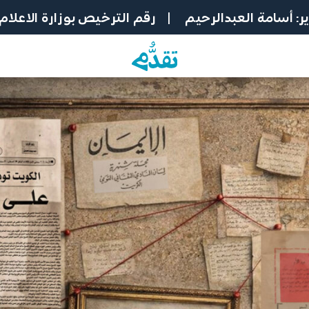
: أسامة العبدالرحيم | رقم الترخيص بوزارة الاعلام: 518-022