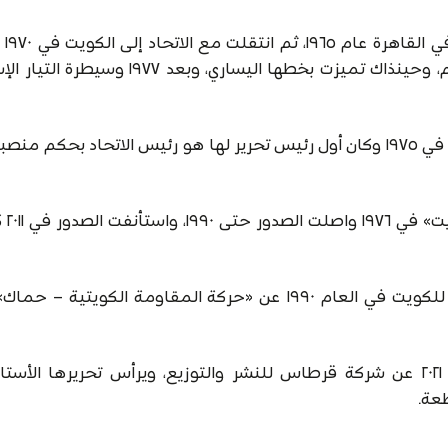
أصدرها الات
تحريرها عبدالمحسن الفرحان، ثم محمد سلمان غانم، وحينذاك تميزت بخطها اليساري، وبعد
لسان حال الاتحاد العام لعمال الكويت، صدرت في ١٩٧٥ وكان أول رئيس تحرير لها هو رئيس الاتحاد بحكم
لسان حال «حزب 
صدرت خلال فترة الاحتلال العراقي للكويت في العام ١٩٩٠ عن «حركة المقاومة الكويتية 
وهي جريدة إلكترونية صدرت في مايو ٢٠٢١ عن شركة قرطاس للنشر والتوزيع، ويرأس تحريرها ال
عة.