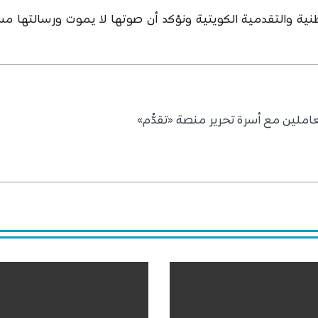
ية والتقدمية الكويتية ونؤكد أن صوتها لا يموت ورسالتها مس
املين مع أسرة تحرير منصة «تقدُّم»