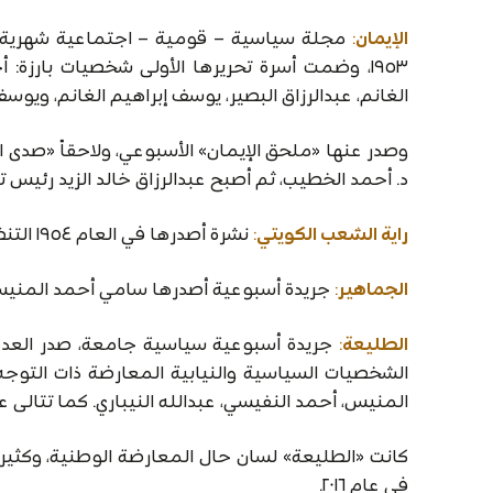
الإيمان
:
مجلة سياسية – قومية – اجتماعية شهرية لسا
١٩٥٣، وضمت أسرة تحريرها الأولى شخصيات بارزة
الغانم، عبدالرزاق البصير، يوسف إبراهيم الغانم، ويوسف 
د. أحمد الخطيب، ثم أصبح عبدالرزاق خالد الزيد رئيس تحرير
راية الشعب الكويتي
:
نشرة أصدرها في العام ١٩٥٤ التنظيم اليساري الكويتي «العصبة الديمقراطية الكويتية».
الجماهير
:
جريدة أسبوعية أصدرها سامي أحمد المنيس في العام ١٩٦١، صدر منها
الطليعة
:
الشخصيات السياسية والنيابية المعارضة ذات التوجه 
المنيس، أحمد النفيسي، عبدالله النيباري. كما تتالى ع
كانت «الطليعة» لسان حال المعارضة الوطنية، وكثيراً
في عام ٢٠١٦.