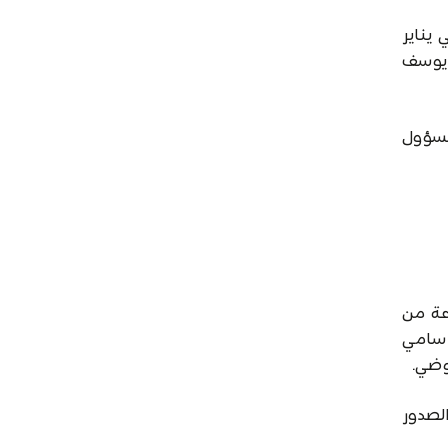
يناير
 يوسف
سمبر ١٩٥٧، وكان مديرها المسؤول
ريرها مجموعة من
 سامي
وضي.
الصدور