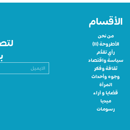
الأقسام
من نحن
لتصل
الأطروحة (١١)
رأي تقدُّم
ب
سياسة واقتصاد
ثقافة وفكر
وجوه وأحداث
المرأة
قضايا و آراء
ميديا
رسومات