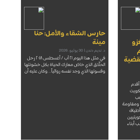
حارس الشقاء والأمل: حنا
زو
مينة
م
د. نديم دندن
30 يوليو، 2026
في مثل هذا اليوم ٢١ آب / أغسطس ٢٠١٨ رحل
قضية
الحلّاق الذي خاض معارك الحياة بكل خشونتها
وقسوتها الذي وجد نفسه روائياً… وكان عليه أن
 الثاني من أغسطس العام 1990 أقدم
لكويت
عب
 ومقاومة
أطياف
ويتيين
 أبناء