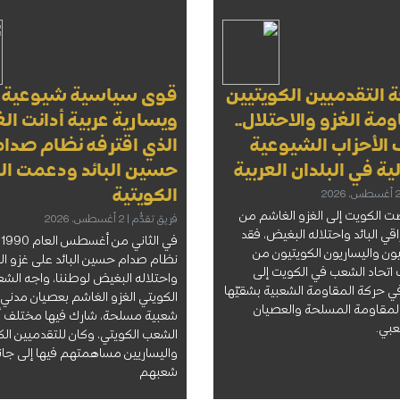
التقدميين الكويتيين
قوى سياسية شيوعية
مة الغزو والاحتلال..
ويسارية عربية أدانت الغ
الأحزاب الشيوعية
الذي اقترفه نظام صدا
ية في البلدان العربية
حسين البائد ودعمت ال
الكويتية
ت الكويت إلى الغزو الغاشم من
فريق تقدُّم
2 أغسطس، 2026
اقي البائد واحتلاله البغيض، فقد
في
يون واليساريون الكويتيون من
نظام صدام حسين البائد على غزو ا
اتحاد الشعب في الكويت إلى
واحتلاله البغيض لوطننا، واجه الش
ي حركة المقاومة الشعبية بشقيّها
الكويتي الغزو الغاشم بعصيان مدني
 المقاومة المسلحة والعصيان
شعبية مسلحة، شارك فيها مختلف 
عبي.
الشعب الكويتي، وكان للتقدميين الك
واليساريين مساهمتهم فيها إلى جانب
شعبهم