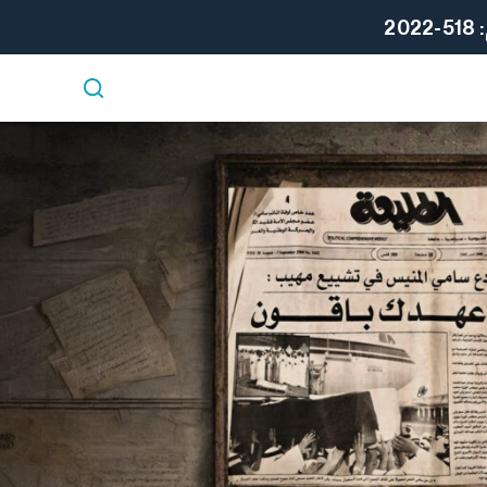
ا
2
ل
ت
ج
ا
و
ز
إ
ل
ى
ا
ل
م
ح
ت
و
ى