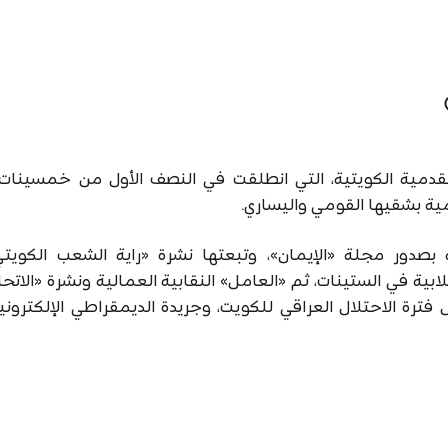
التقدمية الكويتية، التي انطلقت في النصف الأول من خمسينات 
ية بشقيها القومي واليساري.
بصدور مجلة «الإيمان»، وتبعتها نشرة «راية الشعب الكويتي
ابية في الستينات، ثم «العامل» النقابية العمالية ونشرة «الاتح
ت، و «الصمود الشعبي» في العام ١٩٩٠ خلال فترة الاحتلال العراقي للكويت، وجريدة الديمقراطي الإلكتر