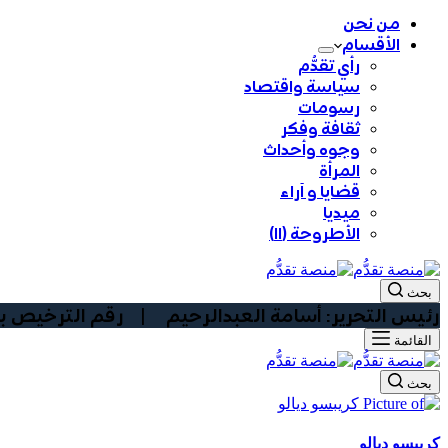
من نحن
الأقسام
رأي تقدُّم
سياسة واقتصاد
رسومات
ثقافة وفكر
وجوه وأحداث
المرأة
قضايا و آراء
ميديا
الأطروحة (١١)
بحث
رئيس التحرير: أسامة العبدالرحيم | رقم الترخيص بوزارة الا
القائمة
بحث
كريبسو ديالو