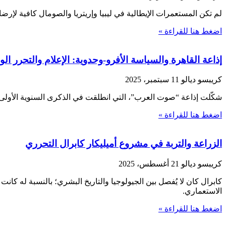
لم تكن المستعمرات الإيطالية في ليبيا وإريتريا والصومال كافية لإرضا
اضغط هنا للقراءة »
إذاعة القاهرة والسياسة الأفرو-وحدوية: الإعلام والتحرر
كريبسو ديالو
11 سبتمبر، 2025
شكّلت إذاعة “صوت العرب”، التي انطلقت في الذكرى السنوية الأولى لثورة يوليو 1952، منصة إعلامية أساسية أتاحت لمصر بنا
اضغط هنا للقراءة »
الزراعة والتربة في مشروع أميليكار كابرال التحرري
كريبسو ديالو
21 أغسطس، 2025
كابرال كان لا يُفصل بين الجيولوجيا والتاريخ البشري؛ بالنسبة له كان
الاستعماري.
اضغط هنا للقراءة »