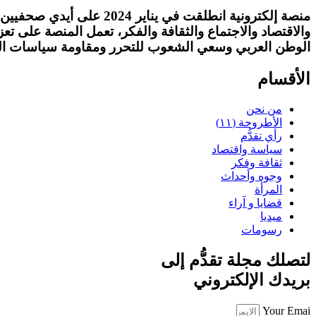
منصة إلكترونية انطلقت ف
والاقتصاد والاجتماع والثقافة والفكر، تعمل المنصة على تع
الوطن العربي وسعي الشعوب للتحرر ومقاومة سياسات الهي
الأقسام
من نحن
الأطروحة (١١)
رأي تقدُّم
سياسة واقتصاد
ثقافة وفكر
وجوه وأحداث
المرأة
قضايا و آراء
ميديا
رسومات
لتصلك مجلة تقدُّم إلى
بريدك الإلكتروني
Your Emai