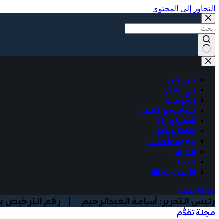
التجاوز إلى المحتوى
No
results
من نحن
رأي تقدُّم
رسومات
سياسة واقتصاد
قضايا و آراء
ثقافة وفكر
وجوه وأحداث
المرأة
ميديا
الأطروحة (١١)
مجلة تقدُّم
رئيس التحرير: أسامة العبدالرحيم | رقم الترخيص بوزارة الا
مجلة تقدُّم