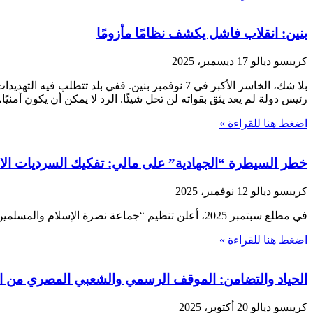
بنين: انقلاب فاشل يكشف نظامًا مأزومًا
كريبسو ديالو
17 ديسمبر، 2025
بلا شك، الخاسر الأكبر في 7 نوفمبر بنين. ففي بل
رئيس دولة لم يعد يثق بقواته لن تحل شيئًا. الرد لا يمكن أن يكون أمني
اضغط هنا للقراءة »
خطر السيطرة “الجهادية” على مالي: تفكيك السرديات الا
كريبسو ديالو
12 نوفمبر، 2025
في مطلع سبتمبر 2025، أعلن تنظيم “جماعة نصرة الإسلام والمسلمين” (JNIM) على لسان المتحدث باسمها للعمليات في جنوب وغرب مالي، المعروف باسم أبو حمزة البنباري،
اضغط هنا للقراءة »
الحياد والتضامن: الموقف الرسمي والشعبي المصري من العدوان ال
كريبسو ديالو
20 أكتوبر، 2025