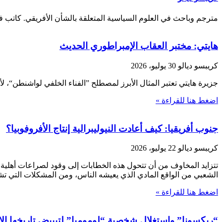
مترجم وباحث في العلوم السياسية المتعلقة بالشأن الأفريقي. كاتب في
هايتي: مختبر العقاب الإمبراطوري الحديث
كريبسو ديالو
30 يوليو، 2026
جزيرة هايتي تعتبر المثال الأبرز لمصطلح ”الفناء الخلفي لواشنطن“، لأنها تاريخياً كانت تشكل تهدي
اضغط هنا للقراءة »
جنوب أفريقيا: كيف أعادت النيوليبرالية إنتاج الأفروفوبيا؟
كريبسو ديالو
22 يوليو، 2026
تتزايد المخاوف من أن تتحول هذه الخطابات إلى وقود لصراعات أهلية ذ
الشعبي من الواقع المادي الذي يعيشه الناس، ومن المشكلات التي تشكل 
اضغط هنا للقراءة »
“ريكسونا” واستغلال شخصية “لومومبا” لتبييض تاريخها ال