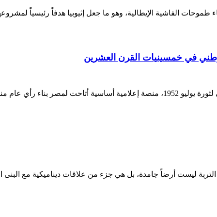
ء طموحات الفاشية الإيطالية، وهو ما جعل إثيوبيا هدفاً رئيسياً لمشروع
 الوطني في خمسينيات القرن العشرين
ء رأي عام منظم وفاعل
ت التربة ليست أرضاً جامدة، بل هي جزء من علاقات ديناميكية مع البنى 