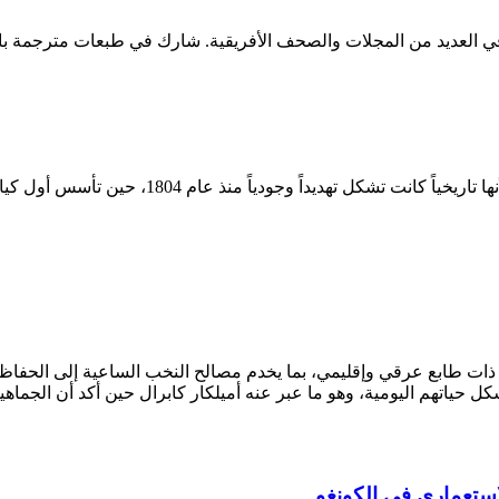
 العديد من المجلات والصحف الأفريقية. شارك في طبعات مترجمة باللغة
داً وجودياً منذ عام 1804، حين تأسس أول كيان جمهوري في أميركا
ات طابع عرقي وإقليمي، بما يخدم مصالح النخب الساعية إلى الحفاظ عل
حياتهم اليومية، وهو ما عبر عنه أميلكار كابرال حين أكد أن الجماهير ت
استعماري في الكونغو