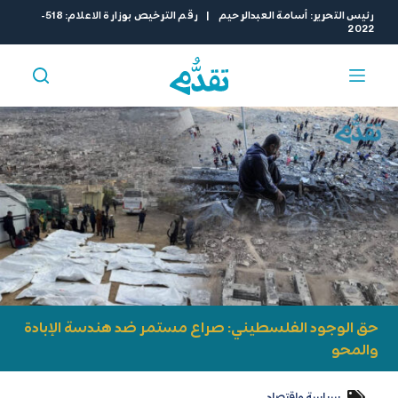
ا
رئيس التحرير: أسامة العبدالرحيم | رقم الترخيص بوزارة الاعلام: 518-
2022
ل
ت
ج
ا
و
ز
إ
ل
ى
ا
ل
م
ح
ت
و
حق الوجود الفلسطيني: صراع مستمر ضد هندسة الإبادة
ى
والمحو
سياسة واقتصاد