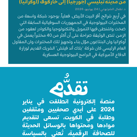
من مدينة تبليسي (جورجيا) إلى خاركوف (أوكرانيا)
د. نضال الشرتوني
24 يونيو، 2026
في أربع شرائح، أقر البيت الأبيض، فعلياً، بوجود شبكة واسعة من
المختبرات البيولوجية في الجمهوريات السوفياتية السابقة التي
ضخت واشنطن فيها التمويل والتكنولوجيا والكوادر لعقود من
الزمن. تنص الوثيقة صراحة على أن أكثر من 40 مختبراً يعمل في
أوكرانيا وان البنتاغون موّل بناء وتجهيز تلك المختبرات وان المقاول
العام الرئيسي كان شركة “بلاك آند فيتش” الشريك القديم لوزارة
الدفاع الأميركية في البرامج البيولوجية العسكرية
منصة إلكترونية انطلقت في يناير
2024 على أيدي صحفيين ومثقفين
وطلبة في الكويت، تسعى لتقديم
موادها ومحتواها بالوسائل الحديثة
للصحافة الرقمية، تُعنى بالسياسة