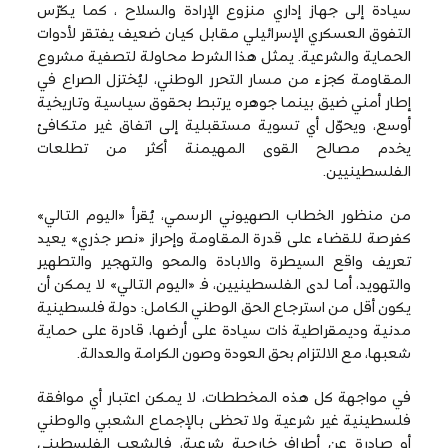
سيادة إلى جهاز إداري منزوع الإرادة والسلاح ، كما يكرّس
التفوق العسكري الإسرائيلي مقابل كيان ضعيف يفتقر لأدوات
الحماية والشرعية. يمثل هذا الشرط محاولة لتصفية مشروع
المقاومة كجزء من مسار التحرر الوطني، ليُختزل الصراع في
إطار أمني ضيق بينما جوهره يرتبط بحقوق سياسية وتاريخية
أوسع، ويحوّل أي تسوية مستقبلية إلى اتفاق غير متكافئ
يخدم مصالح القوى المهيمنة أكثر من تطلعات
الفلسطينيين.
من منظور الخطاب الصهيوني الرسمي، يُقرأ «اليوم التالي»
كفرصة للقضاء على قدرة المقاومة وإحراز «نصر جذري» يعيد
تعريف واقع السيطرة والابادة والمحو والتهجير والتطهير
والتهويد، أما لدى الفلسطينيين، فـ «اليوم التالي» لا يمكن أن
يكون أقل من استرجاع الحق الوطني الكامل: دولة فلسطينية
مدنية وديمقراطية ذات سيادة على أرضها، قادرة على حماية
شعبها، مع الالتزام بحق العودة وصون الكرامة والعدالة.
في مواجهة كل هذه المخططات، لا يمكن اعتبار أي موافقة
فلسطينية غير شرعية ولا تحظى بالإجماع الشعبي والوطني
أو صادرة عن أطراف خارجية شرعية، فالشعب الفلسطيني