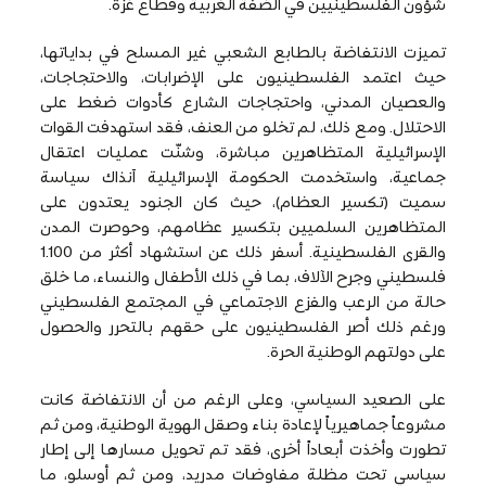
شؤون الفلسطينيين في الضفة الغربية وقطاع غزة.
تميزت الانتفاضة بالطابع الشعبي غير المسلح في بداياتها،
حيث اعتمد الفلسطينيون على الإضرابات، والاحتجاجات،
والعصيان المدني، واحتجاجات الشارع كأدوات ضغط على
الاحتلال. ومع ذلك، لم تخلو من العنف، فقد استهدفت القوات
الإسرائيلية المتظاهرين مباشرة، وشنّت عمليات اعتقال
جماعية، واستخدمت الحكومة الإسرائيلية آنذاك سياسة
سميت (تكسير العظام)، حيث كان الجنود يعتدون على
المتظاهرين السلميين بتكسير عظامهم، وحوصرت المدن
والقرى الفلسطينية. أسفر ذلك عن استشهاد أكثر من 1.100
فلسطيني وجرح الآلاف، بما في ذلك الأطفال والنساء، ما خلق
حالة من الرعب والفزع الاجتماعي في المجتمع الفلسطيني
ورغم ذلك أصر الفلسطينيون على حقهم بالتحرر والحصول
على دولتهم الوطنية الحرة.
على الصعيد السياسي، وعلى الرغم من أن الانتفاضة كانت
مشروعاً جماهيرياً لإعادة بناء وصقل الهوية الوطنية، ومن ثم
تطورت وأخذت أبعاداً أخرى، فقد تم تحويل مسارها إلى إطار
سياسي تحت مظلة مفاوضات مدريد، ومن ثم أوسلو، ما