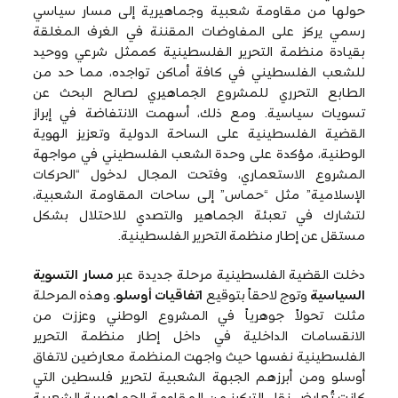
حولها من مقاومة شعبية وجماهيرية إلى مسار سياسي
رسمي يركز على المفاوضات المقننة في الغرف المغلقة
بقيادة منظمة التحرير الفلسطينية كممثل شرعي ووحيد
للشعب الفلسطيني في كافة أماكن تواجده، مما حد من
الطابع التحرري للمشروع الجماهيري لصالح البحث عن
تسويات سياسية. ومع ذلك، أسهمت الانتفاضة في إبراز
القضية الفلسطينية على الساحة الدولية وتعزيز الهوية
الوطنية، مؤكدة على وحدة الشعب الفلسطيني في مواجهة
المشروع الاستعماري، وفتحت المجال لدخول “الحركات
الإسلامية” مثل “حماس” إلى ساحات المقاومة الشعبية،
لتشارك في تعبئة الجماهير والتصدي للاحتلال بشكل
مستقل عن إطار منظمة التحرير الفلسطينية.
دخلت القضية الفلسطينية مرحلة جديدة عبر
مسار التسوية
السياسية
وتوج لاحقاً بتوقيع
اتفاقيات أوسلو.
وهذه المرحلة
مثلت تحولاً جوهرياً في المشروع الوطني وعززت من
الانقسامات الداخلية في داخل إطار منظمة التحرير
الفلسطينية نفسها حيث واجهت المنظمة معارضين لاتفاق
أوسلو ومن أبرزهم الجبهة الشعبية لتحرير فلسطين التي
كانت تُعارض نقل التركيز من المقاومة الجماهيرية الشعبية