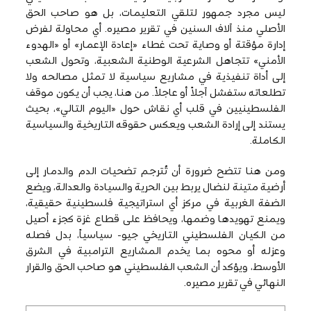
ليس مجرد جمهور لتلقي التعليمات، بل هو صاحب الحق
الأصلي منذ آلاف السنين في تقرير مصيره. أي محاولة لفرض
إدارة مؤقتة أو وصاية تحت غطاء «إعادة الإعمار» أو «الهدوء
الأمني» تتجاهل الشرعية الوطنية الشعبية، وتحول الشعب
إلى أداة تنفيذية في مشاريع سياسية لا تمثل مصالحه ولا
تطلعاته ستفشل آجلاً أو عاجلاً. من هنا، يجب أن يكون موقف
الفلسطينيين في قلب أي نقاش حول «اليوم التالي»، بحيث
يستند إلى إرادة الشعب ويعكس حقوقه التاريخية والسياسية
الكاملة.
ومن هنا تتضح ضرورة أن تُترجم تضحيات الدم والدمار إلى
أرضية متينة لنضال يربط بين الحرية والسيادة والعدالة، ويضع
الضفة الغربية في مركز أي استراتيجية فلسطينية حقيقية،
ويمنع تهويدها وضمها، ويحافظ على قطاع غزة كجزء أصيل
من الكيان الفلسطيني التاريخي جيو- سياسياً، بدل فصله
وعزله أو محوه بما يخدم المشاريع الترامبية في الشرق
الأوسط، ويؤكد أن الشعب الفلسطيني هو صاحب الحق والقرار
النهائي في تقرير مصيره.