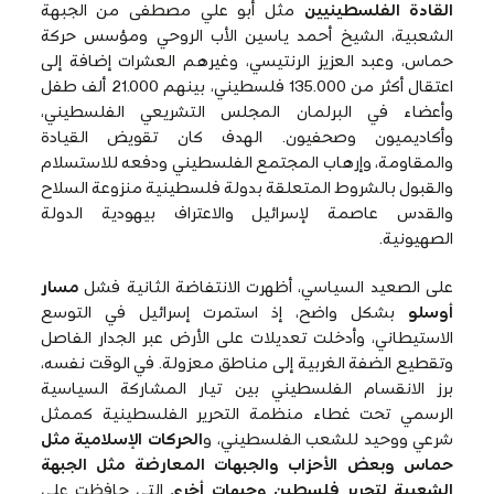
القادة الفلسطينيين
مثل أبو علي مصطفى من الجبهة
الشعبية، الشيخ أحمد ياسين الأب الروحي ومؤسس حركة
حماس، وعبد العزيز الرنتيسي، وغيرهم العشرات إضافة إلى
اعتقال أكثر من 135.000 فلسطيني، بينهم 21.000 ألف طفل
وأعضاء في البرلمان المجلس التشريعي الفلسطيني،
وأكاديميون وصحفيون. الهدف كان تقويض القيادة
والمقاومة، وإرهاب المجتمع الفلسطيني ودفعه للاستسلام
والقبول بالشروط المتعلقة بدولة فلسطينية منزوعة السلاح
والقدس عاصمة لإسرائيل والاعتراف بيهودية الدولة
الصهيونية.
على الصعيد السياسي، أظهرت الانتفاضة الثانية فشل
مسار
أوسلو
بشكل واضح، إذ استمرت إسرائيل في التوسع
الاستيطاني، وأدخلت تعديلات على الأرض عبر الجدار الفاصل
وتقطيع الضفة الغربية إلى مناطق معزولة. في الوقت نفسه،
برز الانقسام الفلسطيني بين تيار المشاركة السياسية
الرسمي تحت غطاء منظمة التحرير الفلسطينية كممثل
شرعي ووحيد للشعب الفلسطيني، و
الحركات الإسلامية مثل
حماس وبعض الأحزاب والجبهات المعارضة مثل الجبهة
الشعبية لتحرير فلسطين وجبهات أخرى
التي حافظت على