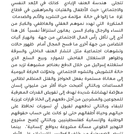
تتجلى هندسة العنف الإبادي كذلك في البُعد النفسي
والاجتماعي؛ حيث الأطفال والفتيات والمراهقين في قطاع
غزة ما زالوا في حالة مؤلمة من التشريد والألم والصدمات
المتكررة التي تهدد نموهم العقلي والعاطفي، والكبار من
النساء والرجال وكبار السن يعانون استنزافاً نفسياً كل هذا
أدى إلى تآكل رأس المال الاجتماعي من جهة وانهيار آليات
التضامن من جهة أخرى ما فسح المجال أمام ظهور حالات
وتشوهات اجتماعية مثل انتشار العنف الداخلي والسرقة
وظواهر الاستغلال الفاحش للموارد وبيع السلع الذي
استغلته إسرائيل من خلال الدفع بعناصر مشبوهة تزيد من
حالة التشويش والتشوه الاجتماعي وتحوّلت الحركة اليومية
إلى معاناة مستمرة بفعل الحواجز والقتل المنظم لطالبي
المساعدات وبالتالي أصبحت حياة أكثر من مليوني إنسان
معرّضة لهشاشة شديدة تهدف إلى تقويض القدرات المعرفية
للمجوعين والمشردين من أجل دفعهم إلى اتخاذ قرارات غريزية
للبقاء وبالتالي تدفعهم لقبول أي تسويات تحافظ على
حياتهم وحياة أطفالهم حتى لو كانت على حساب حقوقهم
الوطنية والإنسانية كفلسطينيين وبالتالي يُصبح مشروع
التهجير الطوعي مسألة مشروعة بدوافع “إنسانية”، بينما
تتربص الصهيونية من خلف الكواليس للاستيلاء على الأرض