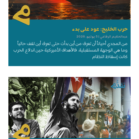
حرب الخليج: عود على بدء
عبدالحكيم الرفاعي
5 يوليو، 2026
من المجدي أحياناً أن تعرف من أين بدأت حتى تعرف أين تقف حالياً
وما هي الوجهة المستقبلية، فاﻷهداف الأميركية حين اندﻻع الحرب
كانت إسقاط النظام