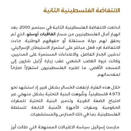
الانتفاضة الفلسطينية الثانية
اندلعت الانتفاضة الفلسطينية الثانية في سبتمبر 2000، بعد
انهيار آمال الفلسطينيين من مسار
اتفاقيات أوسلو
، الذي لم
يحقق لهم دولة مستقلة أو حقوقهم الوطنية. جاءت
الانتفاضة كرد فعل مباشر على استمرار الاستيطان الإسرائيلي،
تدشين الجدار الفاصل، والاعتداءات المستمرة على المدنيين،
وكانت ذروة الغضب الشعبي عقب زيارة أرئيل شارون إلى
المسجد الأقصى، ما اعتبره الفلسطينيون استفزازاً صارخاً
لمقدساتهم.
خلال هذه الفترة، ارتفعت الخسائر بشكل كبير، إذ استشهد نحو
4.973 فلسطينياً، وشُوهت البنية التحتية بشكل منهجي عبر
اجتياح الضفة الغربية وتدمير البنية التحتية للمقرات
الحكومية ومقرات الأجهزة الأمنية التابعة للسلطة
الفلسطينية، بما في ذلك المدارس والمستشفيات.
مارست إسرائيل سياسة الاغتيالات الممنهجة التي طالت أبرز