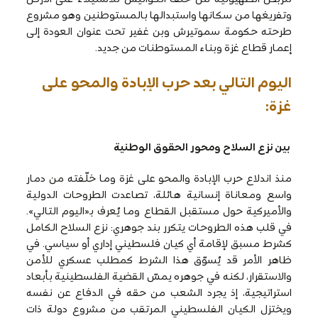
وتفريغها من سكانها واستبدالها بالمستوطنين وهو مشروع
طرحته حكومة سموتيرش وبن غفير تحت عنوان العودة إلى
إعمار قطاع غزة وبناء المستوطنات من جديد.
اليوم التالي بعد حرب الإبادة والمحو على
غزة:
بين نزع السلاح ومحور الحقوق الوطنية
منذ اندلاع حرب الإبادة والمحو على غزة وما خلّفته من دمار
واسع ومعاناة إنسانية هائلة، تصاعدت الطروحات الدولية
والأميركية حول مستقبل القطاع وما يُعرف بـ«اليوم التالي».
في قلب هذه الطروحات يتكرر بند جوهري: نزع السلاح الكامل
كشرط مسبق لإقامة أي كيان فلسطيني إداري أو سياسي. في
ظاهر الأمر قد يُسوّق هذا الشرط كمطلب عسكري للأمن
والاستقرار، لكنه في جوهره يمسّ القضية الفلسطينية بأبعاد
استراتيجية، إذ يجرد الشعب من حقه في الدفاع عن نفسه
ويختزل الكيان الفلسطيني المرتقب من مشروع دولة ذات