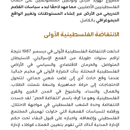
الفلسطينيين الأصليين،
مما مهد لاحقًا لبدء سياسات القضم
التدريجي من الأرض عبر إنشاء المستوطنات وتغيير الواقع
الديموغرافي
بالكامل.
الانتفاضة الفلسطينية الأولى
اندلعت الانتفاضة الفلسطينية الأولى في ديسمبر 1987 نتيجة
تراكم سنوات طويلة من القمع الإسرائيلي، الاستيطان
المتواصل، والحرمان الاقتصادي والسياسي في الأراضي
الفلسطينية المحتلة. بدأت الشرارة الأولى في مخيم جباليا،
عندما وقع حادث أدى إلى غضب شعبي جماعي، لتتحول
الاحتجاجات إلى حركة جماهيرية واسعة شملت الطلاب،
والعمال، والنساء، والشيوخ في المدن الكبرى والقرى
الفلسطينية، وهو ما عُرف باسم “انتفاضة الحجر”. لقد جسدت
الانتفاضة وحدة الشعب الفلسطيني في مواجهة الاحتلال،
ورفضه للسياسات القمعية التي حاولت تهميش المجتمع
الفلسطيني وإضعافه، واجباره على قبول البقاء تحت حكم
الإدارة المدنية آنذاك التي تقوم بتعيين العملاء كوكلاء لإدارة