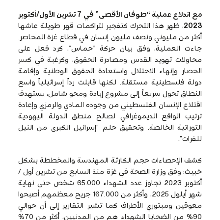
مع اندلاع عملية “طوفان الأقصى” في 7 تشرين الأول/أكتوبر
2023
، ظهر هذا التحرك كتفجير لتراكمات قهر طويلة عاشها
أكثر من مليوني ونصف مليون إنسان في قطاع غزة المحاصر.
جاءت العملية، وفق بيان حركة “حماس”، كرد فعل على
محاولات تهويد القدس ومصادرة الحقوق، وكرغبة في كسر
الحصار وإنهاء الاحتلال واستعادة الحقوق الوطنية وإقامة
دولة فلسطينية مستقلة. لكنها قابلت رداً إسرائيلياً واسع
النطاق تحول سريعاً إلى مشروع إبادة ومحو شامل، يستهدف
اقتلاع الإنسان الفلسطيني من وجوده المادي والرمزي وإعادة
ترتيب الواقع الديموغرافي لصالح منطق الدولة اليهودية
التوراتية الخالصة. وتحقيق حلم “إسرائيل الكبرى من النيل
للفرات”.
كشف الإحصاءات حجم الكارثة المهندسة والمخططة بشكل
خبيث: وفق وزارة الصحة في غزة منذ السابع من تشرين أول /
أكتوبر 2023 تجاوز عدد الشهداء 65.000 شخص حتى نهاية
شهر أيلول 2025، وأكثر من 167.000 جريح معظمهم أصبحوا
معوقين ومبتوري الأطراف كما تشير التقارير إلى أن حوالي
90% من الضحايا الشهداء هم من المدنيين، أكثر من 70%