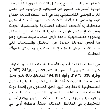
يتمكن من الرد، ما منح إسرائيل التفوق الجوي الكامل منذ
البداية. أسفر هذا التفوق عن السيطرة الإسرائيلية على كامل
التراب الوطني الفلسطيني، بما في ذلك الضفة الغربية، قطاع
غزة، والقدس الشرقية. شكلت هذه الهزيمة نقطة تحوّل
مفصلية، إذ أضعفت القدرات العسكرية والسياسية العربية
وسهلت لإسرائيل فرض سيطرتها المباشرة على السكان
والموارد الفلسطينية كاملة (أرض، سماء، مياه، سكان) وهو
ما أسس لمرحلة جديدة من الاحتلال والسياسات التي
تستهدف تهميش المجتمع الفلسطيني وتقويض حقوقه
الوطنية.
في السنوات التالية، أصدرت الأمم المتحدة قرارات مهمة تؤكد
حق الفلسطينيين في تقرير المصير
فصدر قرار242 (1967)،
وقرار 338 (1973)، وقرار 194/191
المتعلق باللاجئين وحق
العودة. هذه القرارات شكّلت الأساس القانوني الدولي للحقوق
الفلسطينية لاحقاً، بما فيها الحق المكفول في إقامة دولة
فلسطينية مستقلة وعاصمتها القدس، وحق اللاجئين
بالعودة إلى ديارهم. رغم ذلك، بدأت إسرائيل بوضع أسس
الاستيطان في المناطق المحتلة حديثاً، كخطوة أولى في
مشروع تهويد الأرض وتوطين المستوطنين على حساب