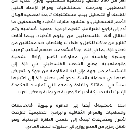
أكثر من 250 صحفيا وصحفية فلسطينيا وجرح العديد من
الصحفيين، وتعرضت المستشفيات ومراكز الإمداد الطبي
للقصف أو التعطيل بينها مسشتفيات تابعة لجمعية الهلال
الأحمر الفلسطيني، واستشهد عشرات الأطباء والمسعفين، ما
أدى إلى تراجع القدرة على تقديم الرعاية الصحية الأساسية. وتم
اعتقال آلاف الفلسطينيين من بينهم الأطباء، بينما أفادت
تقارير عن حالات تنكيل واعتداءات واغتصاب ضد معتقلين من
قطاع غزة، بما في ذلك رجالاً استُخدمت ضدهم أساليب ترهيب
جسدية ونفسية في محاولات لكسر الإرادة الشعبية
والجماهيرية ودفع الشعب الفلسطيني في غزة إلى
الاستسلام من جهة وإلى نبذ المقاومة من جهة والتحريض
ضدها في محاولة يائسة لدفع أهل قطاع غزة إلى اعتبارها
سبباً في المقتلة والابادة والمحو التي تمارسه الحكومة
الإسرائيلية بمباركة أميركية وغربية صهيونية وبعض العرب.
امتدّ الاستهداف أيضاً إلى الذاكرة والهوية؛ فالجامعات
والمكتبات والمراكز الثقافية والبرامج التعليمية تعرّضت
لأضرار ومضايقات تهدف إلى طمس الذاكرة الوطنية، وهو
شكل رمزي من المحو يوازي في خطورته العنف المادي.