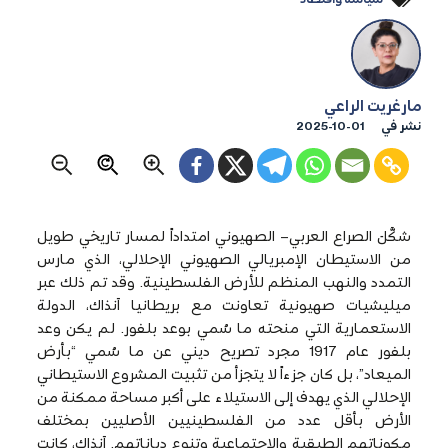
مارغريت الراعي
نشر في
2025-10-01
شكَّلَ الصراع العربي– الصهيوني امتداداً لمسار تاريخي طويل
من الاستيطان الإمبريالي الصهيوني الإحلالي، الذي مارس
التمدد والنهب المنظم للأرض الفلسطينية. وقد تم ذلك عبر
ميليشيات صهيونية تعاونت مع بريطانيا آنذاك، الدولة
الاستعمارية التي منحته ما سُمي بوعد بلفور. لم يكن وعد
بلفور عام 1917 مجرد تصريح ديني عن ما سُمي “بأرض
الميعاد”، بل كان جزءاً لا يتجزأ من تثبيت المشروع الاستيطاني
الإحلالي الذي يهدف إلى الاستيلاء على أكبر مساحة ممكنة من
الأرض بأقل عدد من الفلسطينيين الأصليين بمختلف
مكوناتهم الطبقية والاجتماعية وتنوع دياناتهم. آنذاك، كانت