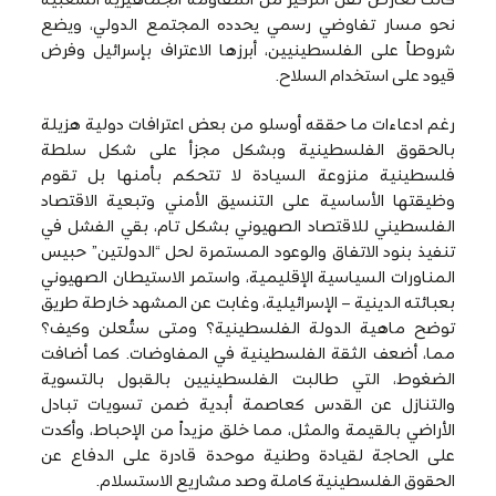
نحو مسار تفاوضي رسمي يحدده المجتمع الدولي، ويضع
شروطاً على الفلسطينيين، أبرزها الاعتراف بإسرائيل وفرض
قيود على استخدام السلاح.
رغم ادعاءات ما حققه أوسلو من بعض اعترافات دولية هزيلة
بالحقوق الفلسطينية وبشكل مجزأ على شكل سلطة
فلسطينية منزوعة السيادة لا تتحكم بأمنها بل تقوم
وظيقتها الأساسية على التنسيق الأمني وتبعية الاقتصاد
الفلسطيني للاقتصاد الصهيوني بشكل تام، بقي الفشل في
تنفيذ بنود الاتفاق والوعود المستمرة لحل “الدولتين” حبيس
المناورات السياسية الإقليمية، واستمر الاستيطان الصهيوني
بعبائته الدينية – الإسرائيلية، وغابت عن المشهد خارطة طريق
توضح ماهية الدولة الفلسطينية؟ ومتى ستُعلن وكيف؟
مما، أضعف الثقة الفلسطينية في المفاوضات. كما أضافت
الضغوط، التي طالبت الفلسطينيين بالقبول بالتسوية
والتنازل عن القدس كعاصمة أبدية ضمن تسويات تبادل
الأراضي بالقيمة والمثل، مما خلق مزيداً من الإحباط، وأكدت
على الحاجة لقيادة وطنية موحدة قادرة على الدفاع عن
الحقوق الفلسطينية كاملة وصد مشاريع الاستسلام.