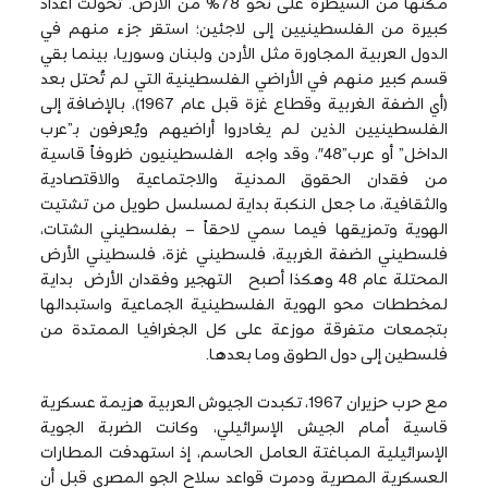
مكّنها من السيطرة على نحو 78% من الأرض. تحولت أعداد
كبيرة من الفلسطينيين إلى لاجئين؛ استقر جزء منهم في
الدول العربية المجاورة مثل الأردن ولبنان وسوريا، بينما بقي
قسم كبير منهم في الأراضي الفلسطينية التي لم تُحتل بعد
(أي الضفة الغربية وقطاع غزة قبل عام 1967)، بالإضافة إلى
الفلسطينيين الذين لم يغادروا أراضيهم ويُعرفون بـ”عرب
الداخل” أو عرب”48″، وقد واجه الفلسطينيون ظروفاً قاسية
من فقدان الحقوق المدنية والاجتماعية والاقتصادية
والثقافية، ما جعل النكبة بداية لمسلسل طويل من تشتيت
الهوية وتمزيقها فيما سمي لاحقاً – بفلسطيني الشتات،
فلسطيني الضفة الغربية، فلسطيني غزة، فلسطيني الأرض
المحتلة عام 48 وهكذا أصبح التهجير وفقدان الأرض بداية
لمخططات محو الهوية الفلسطينية الجماعية واستبدالها
بتجمعات متفرقة موزعة على كل الجغرافيا الممتدة من
فلسطين إلى دول الطوق وما بعدها.
مع حرب حزيران 1967، تكبدت الجيوش العربية هزيمة عسكرية
قاسية أمام الجيش الإسرائيلي، وكانت الضربة الجوية
الإسرائيلية المباغتة العامل الحاسم، إذ استهدفت المطارات
العسكرية المصرية ودمرت قواعد سلاح الجو المصري قبل أن