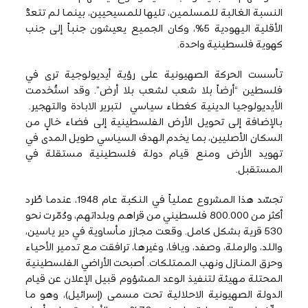
النسبة الغالبة للمسلمين، تليها للمسيحيين، بينما لم تتعدَّ
الأقلية اليهودية 5%، وكان الجميع يعيشون جنباً إلى جنب
كهوية فلسطينية واحدة.
تأسست الحركة الصهيونية على رؤية أيديولوجية ترى في
فلسطين “أرضاً بلا شعب لشعب بلا أرض”. وقد استُخدمت
الأيديولوجيا الدينية كغطاء سياسي لتبرير الابادة والتهجير.
بالإضافة إلى تحويل الأرض الفلسطينية إلى فضاء خالٍ من
السكان الأصليين، بما يخدم الهدف السياسي طويل المدى في
تهويد الأرض ومنع قيام دولة فلسطينية مستقلة في
المستقبل.
تجسّد هذا المشروع عملياً في النكبة عام 1948، عندما طُرد
أكثر من 800.000 فلسطيني من قراهم وبلداتهم، ودُمّرت نحو
530 قرية بشكل كامل. وقعت مجازر مأساوية في دير ياسين،
واللد، والرملة، وصفد، ويافا، وغيرها، ترافقت مع تدمير الأحياء
وحرق المنازل ونهب الممتلكات. أصبحت الأراضي الفلسطينية
المحتلة مهيئة لتنفيذ الوعد المشؤوم قبيل الإعلان عن قيام
الدولة الصهيونية الاحلالية تحت مسمى (إسرائيل)، وهو ما