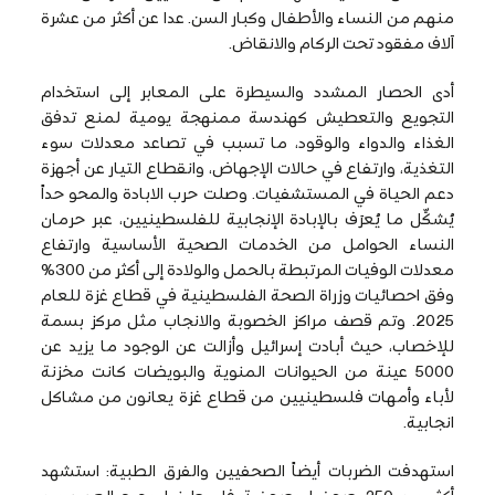
منهم من النساء والأطفال وكبار السن. عدا عن أكثر من عشرة
آلاف مفقود تحت الركام والانقاض.
أدى الحصار المشدد والسيطرة على المعابر إلى استخدام
التجويع والتعطيش كهندسة ممنهجة يومية لمنع تدفق
الغذاء والدواء والوقود، ما تسبب في تصاعد معدلات سوء
التغذية، وارتفاع في حالات الإجهاض، وانقطاع التيار عن أجهزة
دعم الحياة في المستشفيات. وصلت حرب الابادة والمحو حداً
يُشكِّل ما يُعرَف بالإبادة الإنجابية للفلسطينيين، عبر حرمان
النساء الحوامل من الخدمات الصحية الأساسية وارتفاع
معدلات الوفيات المرتبطة بالحمل والولادة إلى أكثر من 300%
وفق احصائيات وزراة الصحة الفلسطينية في قطاع غزة للعام
2025. وتم قصف مراكز الخصوبة والانجاب مثل مركز بسمة
للإخصاب، حيث أبادت إسرائيل وأزالت عن الوجود ما يزيد عن
5000 عينة من الحيوانات المنوية والبويضات كانت مخزنة
لأباء وأمهات فلسطينيين من قطاع غزة يعانون من مشاكل
انجابية.
استهدفت الضربات أيضاً الصحفيين والفرق الطبية: استشهد