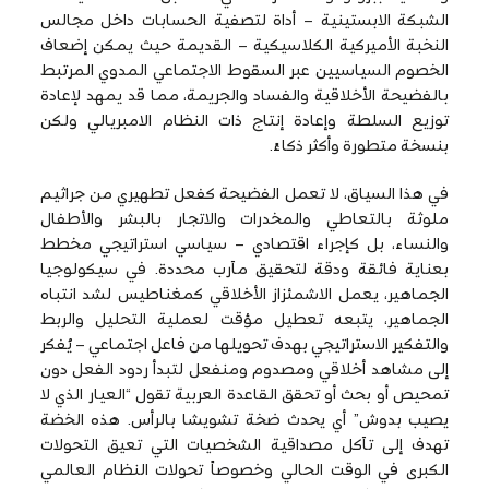
الشبكة الابستينية – أداة لتصفية الحسابات داخل مجالس
النخبة الأميركية الكلاسيكية – القديمة حيث يمكن إضعاف
الخصوم السياسيين عبر السقوط الاجتماعي المدوي المرتبط
بالفضيحة الأخلاقية والفساد والجريمة، مما قد يمهد لإعادة
توزيع السلطة وإعادة إنتاج ذات النظام الامبريالي ولكن
بنسخة متطورة وأكثر ذكاءً.
في هذا السياق، لا تعمل الفضيحة كفعل تطهيري من جراثيم
ملوثة بالتعاطي والمخدرات والاتجار بالبشر والأطفال
والنساء، بل كإجراء اقتصادي – سياسي استراتيجي مخطط
بعناية فائقة ودقة لتحقيق مآرب محددة. في سيكولوجيا
الجماهير، يعمل الاشمئزاز الأخلاقي كمغناطيس لشد انتباه
الجماهير، يتبعه تعطيل مؤقت لعملية التحليل والربط
والتفكير الاستراتيجي بهدف تحويلها من فاعل اجتماعي – يُفكر
إلى مشاهد أخلاقي ومصدوم ومنفعل لتبدأ ردود الفعل دون
تمحيص أو بحث أو تحقق القاعدة العربية تقول “العيار الذي لا
يصيب بدوش” أي يحدث ضخة تشويشا بالرأس. هذه الخضة
تهدف إلى تآكل مصداقية الشخصيات التي تعيق التحولات
الكبرى في الوقت الحالي وخصوصاً تحولات النظام العالمي