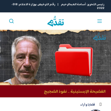
ا
رئيس التحرير: أسامة العبدالرحيم | رقم الترخيص بوزارة الاعلام: 518-
2022
ل
ت
ج
ا
و
ز
إ
ل
ى
ا
ل
م
ح
ت
و
الفضيحة الإبستينية .. نفوذ الضجيج
ى
قضايا و آراء