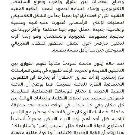
وصراع الحضارات بين الشرق والغرب وصراع الاستعمار
التكنولوجي، وإخلاء الساحة لصعود النخب الذكية الخفية
التقنية التي تراكمت ثراواتها بعيداً جداً عن الشكل الكلاسيكي
لعمليات الإنتاج الرأسمالي فظهرت نخب فنية وعلمية
وإعلامية جديدة ، تمثل اليوم جيلا مختلفا وأكثر ترويعاً عن
سابقيه بمفهومه للعبودية والاستعمار، وهو ربما أقرب
لتحليل ماركس حول الشكل المتطور للنظام الامبريالي
المتوحش حين يبدأ يأكل نفسه بنفسه.
تعد حالة إيلون ماسك نموذجاً مثالياً لفهم الفوارق بين
النخبتين القديمة والجديدة. فرغم ظهوره في بعض المراسلات
مع إبستين، إلا أنه لم يزر “المكان” أو ينخرط في الطقوس
الاجتماعية القذرة للنخبة القديمة. هذا يوضح أن النخبة
التقنية الجديدة لا تحتاج للوساطة الاجتماعية التقليدية؛
فنفوذها مستمد من امتلاك الأنظمة والبيانات الهائلة من
كل مكان وفي كل مكان. في الوقت نفسه، نجد مفارقة
مذهلة؛ فـ ماسك الذي كان على خلاف حاد ومعلن مع الرئيس
ترامب، ظل أحد أهم زوار البيت الأبيض ومحركاً أساسياً
لمشاريع الدولة السيادية مثل “سبيس إكس” و”ستارلينك”.
هذا يؤكد أن القوة الجديدة اكتشفت أنها قوة عقلية مذهلة