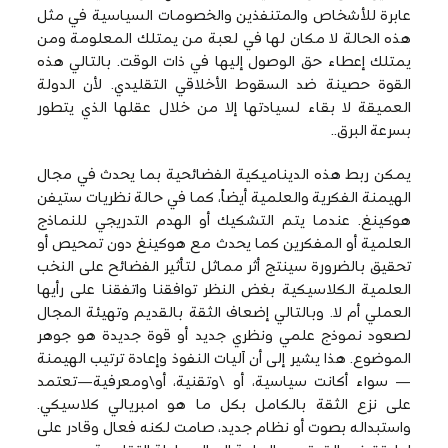
عابرة للأشخاص والمتنفذين والخصومات السياسية في مثل
هذه الحالة لا مكان لها في لعبة من يمتلك المعلومة ومن
يمتلك إعطاء حق الوصول إليها في ذات الوقت. بالتالي هذه
القوة حصينة ضد السقوط الأخلاقي التقليدي. لأن الدولة
العميقة لا بقاء لسيادتها إلا من خلال عقلها الذي يتطور
بسرعة البرق..
يمكن ربط هذه الديناميكية الفضائحية بما يحدث في مجال
الهيمنة الفكرية والعلمية أيضاً، كما في حالة نظريات ستيفن
هوكينغ. عندما يتم التشكيك أو الهدم التدريجي للنماذج
العلمية أو المفكرين كما يحدث مع هوكينغ دون تمحيص أو
تحقيق بالضرورة سينتج أثر مماثل لتأثير الفضائح على النخب
العلمية الكلاسيكية بغض النظر توافقنا واتفقنا على رأيها
العملي أم لا. وبالتالي إضعاف الثقة بالقديم وتهيئة المجال
لصعود نموذج علمي ونظري جديد أو قوة جديدة هو جوهر
الموضوع. هذا يشير إلى أن آليات النفوذ وإعادة ترتيب الهيمنة
— سواء أكانت سياسية، أو \وتقنية، أو\ومعرفية—تعتمد
على نزع الثقة بالكامل بكل ما هو امبريالي كلاسيكي.
واستبداله بصوت أو نظام جديد، صامت لكنه فعال وقادر على