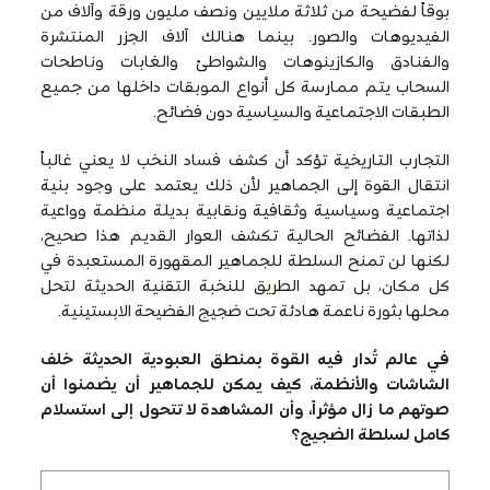
بوقاً لفضيحة من ثلاثة ملايين ونصف مليون ورقة وآلاف من
الفيديوهات والصور. بينما هنالك آلاف الجزر المنتشرة
والفنادق والكازينوهات والشواطئ والغابات وناطحات
السحاب يتم ممارسة كل أنواع الموبقات داخلها من جميع
الطبقات الاجتماعية والسياسية دون فضائح.
التجارب التاريخية تؤكد أن كشف فساد النخب لا يعني غالباً
انتقال القوة إلى الجماهير لأن ذلك يعتمد على وجود بنية
اجتماعية وسياسية وثقافية ونقابية بديلة منظمة وواعية
لذاتها. الفضائح الحالية تكشف العوار القديم هذا صحيح،
لكنها لن تمنح السلطة للجماهير المقهورة المستعبدة في
كل مكان، بل تمهد الطريق للنخبة التقنية الحديثة لتحل
محلها بثورة ناعمة هادئة تحت ضجيج الفضيحة الابستينية.
في عالم تُدار فيه القوة بمنطق العبودية الحديثة خلف
الشاشات والأنظمة، كيف يمكن للجماهير أن يضمنوا أن
صوتهم ما زال مؤثراً، وأن المشاهدة لا تتحول إلى استسلام
كامل لسلطة الضجيج؟