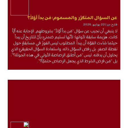
عن السؤال المتكرّر والمسموم: مَن بدأ أوّلاً؟
فارح درر
22 يوليو، 2026
لا ينبغي أن نجيب عن سؤال “مَن بدأ أوّلاً” بشروطهم. الإجابة عنه أيّاً
كانت، هزيمة سابقة لأوانها؛ لأنّها تسليم ضمنيّ بأنّ للتاريخ أن يبدأ
حيثما شاءت القوّة أن يبدأ. المطلوب ليس الفوزَ في مسابقةٍ حول
نقطة الصفر، بل رفض السؤال ذاته، واستعادة السؤال الحقيقيّ الذي
يحاول أن يدفنه: ليس “مَن أطلق الرصاصة الأولى في هذه الجولة؟”،
بل “مَن فرض الشرط الذي يجعل الرصاص حتميّاً؟”.