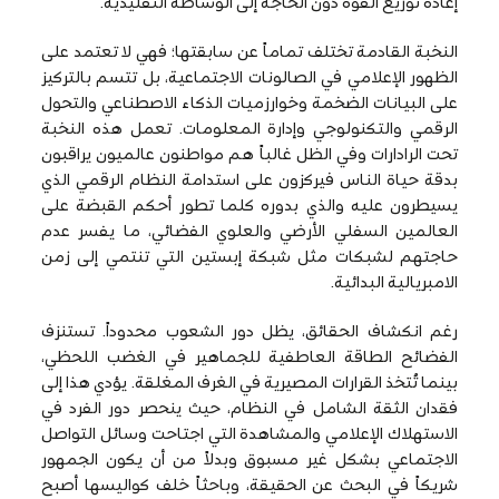
إعادة توزيع القوة دون الحاجة إلى الوساطة التقليدية.
النخبة القادمة تختلف تماماً عن سابقتها؛ فهي لا تعتمد على
الظهور الإعلامي في الصالونات الاجتماعية، بل تتسم بالتركيز
على البيانات الضخمة وخوارزميات الذكاء الاصطناعي والتحول
الرقمي والتكنولوجي وإدارة المعلومات. تعمل هذه النخبة
تحت الرادارات وفي الظل غالباً هم مواطنون عالميون يراقبون
بدقة حياة الناس فيركزون على استدامة النظام الرقمي الذي
يسيطرون عليه والذي بدوره كلما تطور أحكم القبضة على
العالمين السفلي الأرضي والعلوي الفضائي، ما يفسر عدم
حاجتهم لشبكات مثل شبكة إبستين التي تنتمي إلى زمن
الامبريالية البدائية.
رغم انكشاف الحقائق، يظل دور الشعوب محدوداً. تستنزف
الفضائح الطاقة العاطفية للجماهير في الغضب اللحظي،
بينما تُتخذ القرارات المصيرية في الغرف المغلقة. يؤدي هذا إلى
فقدان الثقة الشامل في النظام، حيث ينحصر دور الفرد في
الاستهلاك الإعلامي والمشاهدة التي اجتاحت وسائل التواصل
الاجتماعي بشكل غير مسبوق وبدلاً من أن يكون الجمهور
شريكاً في البحث عن الحقيقة، وباحثاً خلف كواليسها أصبح