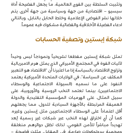
وتثبيت السلطة بين القوى العالمية، ما يجعل الفضيحة أداة
سيسيو – اقتصادية من جهة وسياسية من جهة أخرى، يتم
خلالها نشر الفوضى الإعلامية وخلط الحابل بالنابل، وبالتالي
ادعاء الفضيلة الأخلاقية والقضائية مشكوك فيه عموماً.
شبكة إبستين وتصفية الحسابات
تمثل شبكة إبستين مقطعا تشريحياً ونموذجاً ليس وحيداً
لآليات القوة في المجتمع الأميركي الذي يمثل هرم الامبريالية
وتزاوج الاقتصاد بالسياسة إذا ما اعتبرنا أن “الاقتصاد هو التعبير
المكثف عن السياسة”، في الولايات المتحدة الأميركية يعتمد
النفوذ على ما نسميه (السيولة الاجتماعية والوسطاء
الاجتماعيين)، بينما تعتمد النخب الروسية والأوروبية، على
سبيل المثال، على الهرميات المؤسسية التقليدية والدولة
العميقة المرتبطة بالأجهزة السيادية للدول، مما يجعلهم
أقل اعتماداً على الوسطاء الاجتماعيين مثل إبستين وغيره.
كما أن أي اختراق لهذه النخب عبر شبكات غير رسمية يُعد
تهديداً مباشراً للأمن القومي، لذلك تظل دوائرهم منغلقة
ومحمية ببروتوكولات صارمة. في المقابل، مثلت فضيحة –