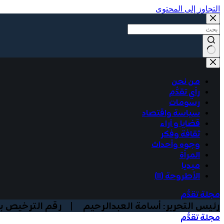
التجاوز إلى المحتوى
No
results
من نحن
رأي تقدُّم
رسومات
سياسة واقتصاد
قضايا و آراء
ثقافة وفكر
وجوه وأحداث
المرأة
ميديا
الأطروحة (١١)
مجلة تقدُّم
رئيس التحرير: أسامة العبدالرحيم | رقم الترخيص بوزارة الا
مجلة تقدُّم