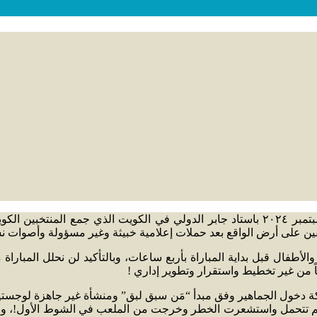
تابعنا الحدث الرياضي الذي أقيم مساء يوم الثلاثاء في العاشر من سبتمبر ٢٠٢٤ باستاد جابر الدولي
لأطفال قبل بداية المباراة بأربع ساعات، وبالتأكيد لن نحلل المباراة
كة دخول الجماهير وفق مبدأ “مَن سبق لبق” ومنشأة غير جاهزة لوجست
سر لم تتحمل واستشعرت الخطر وخرجت من الملعب في الشوط الأول!، 