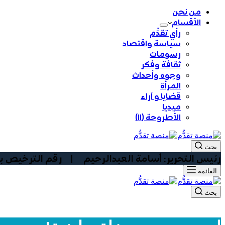
من نحن
الأقسام
رأي تقدُّم
سياسة واقتصاد
رسومات
ثقافة وفكر
وجوه وأحداث
المرأة
قضايا و آراء
ميديا
الأطروحة (١١)
بحث
رئيس التحرير: أسامة العبدالرحيم | رقم الترخيص بوزارة الا
القائمة
بحث