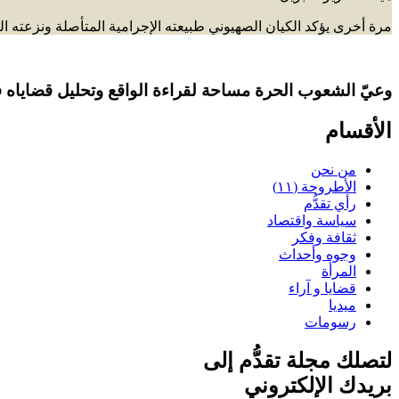
مرة أخرى يؤكد الكيان الصهيوني طبيعته الإجرامية المتأصلة ونزعته ا
وعيّ الشعوب الحرة مساحة لقراءة الواقع وتحليل قضاياه ف
الأقسام
من نحن
الأطروحة (١١)
رأي تقدُّم
سياسة واقتصاد
ثقافة وفكر
وجوه وأحداث
المرأة
قضايا و آراء
ميديا
رسومات
لتصلك مجلة تقدُّم إلى
بريدك الإلكتروني