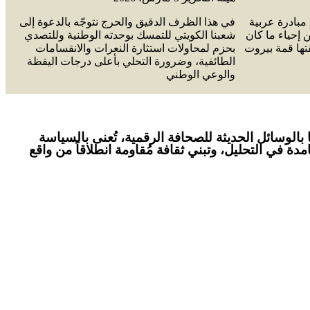
مبادرة عربية
في هذا الظرف الدقيق والحرج نتوجّه بالدعوة إلى
 إحياء ما كان
شعبنا الكويتي للتمسك بوحدته الوطنية وللتصدي
قتها قمة بيروت
بحزم لمحاولات استثارة النعرات والانقسامات
الطائفية، وضرورة التحلي بأعلى درجات اليقظة
والوعي الوطني
ها ومحتواها بالوسائل الحديثة للصحافة الرقمية، تُعنى بالسياسة
ة في التحليل، وتبني ثقافة مُقاومة انطلاقاً من واقع