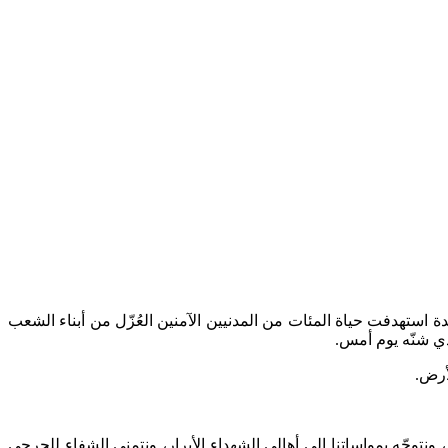
 اتفاق وقف النار
 استهدفت حياة المئات من المدنيين الآمنين العُزّل من أبناء الشعب
ذي شنّه يوم أمس.
أرض.
 ونتوجّه بمواساتنا إلى أهالي الشهداء الأبرار، ونتمنى الشفاء للجرحى