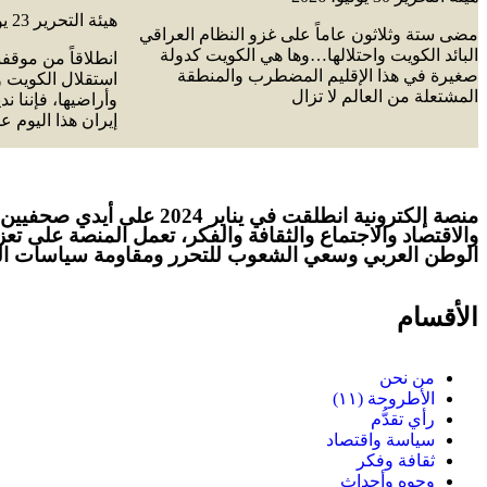
هيئة التحرير
23 يوليو، 2026
مضى ستة وثلاثون عاماً على غزو النظام العراقي
البائد الكويت واحتلالها…وها هي الكويت كدولة
انطلاقاً من موقف
صغيرة في هذا الإقليم المضطرب والمنطقة
استقلال الكويت و
المشتعلة من العالم لا تزال
وأراضيها، فإننا ند
إيران هذا اليوم ع
منصة إلكترونية انطلقت ف
والاقتصاد والاجتماع والثقافة والفكر، تعمل المنصة على تع
الوطن العربي وسعي الشعوب للتحرر ومقاومة سياسات الهي
الأقسام
من نحن
الأطروحة (١١)
رأي تقدُّم
سياسة واقتصاد
ثقافة وفكر
وجوه وأحداث