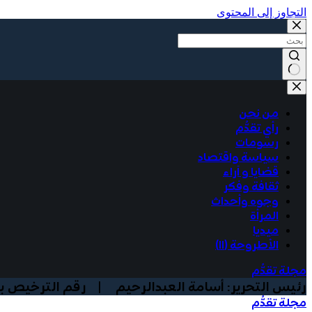
التجاوز إلى المحتوى
من نحن
رأي تقدُّم
رسومات
سياسة واقتصاد
قضايا و آراء
ثقافة وفكر
وجوه وأحداث
المرأة
ميديا
الأطروحة (١١)
مجلة تقدُّم
رئيس التحرير: أسامة العبدالرحيم | رقم الترخيص بوزارة الا
مجلة تقدُّم