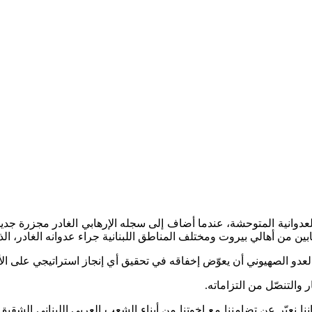
ة للكيان الصهيوني ومحاولته إفشال
لعدوانية المتوحشة، عندما أضاف إلى سجله الإرهابي الغادر مجزرة جديدة
ين من أهالي بيروت ومختلف المناطق اللبنانية جراء عدوانه الغادر، ال
العدو الصهيوني أن يعوّض إخفاقه في تحقيق أي إنجاز استراتيجي على ال
 والتنصّل من التزاماته.
ننا نعبّر عن تضامننا مع إخوتنا من أبناء الشعب العربي اللبناني الشقيق،