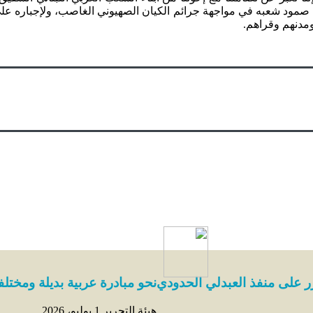
م صمود شعبه في مواجهة جرائم الكيان الصهيوني الغاصب، ولإجباره على
ومدنهم وقراهم.
رر على منفذ العبدلي الحدودي
نحو مبادرة عربية بديلة ومختلف
هيئة التحرير
1 يوليو، 2026