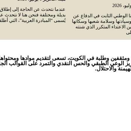
عندما نتحدث عن الحاجة إلى إطلاق 
بديلة ومختلفة فنحن هنا لا نتحدث عن
نا الوطني الثابت في الدفاع عن
يُسمى “المبادرة العربية”، التي أطل
سيادتها وسلامة شعبها وسكانها
ين الاعتداء المتكرر الذي شنته
لى
ي يناير 2024 على أيدي صحفيين ومثقفين وطلبة في الكويت، تسعى لتقديم مواد
زيز الوعي الطبقي والحس النقدي والتمرد على القوالب الجامد
منة والاحتلال.