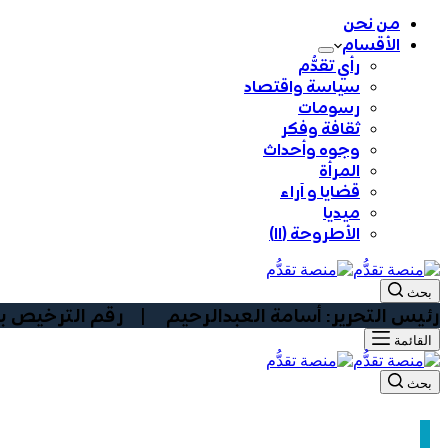
من نحن
الأقسام
رأي تقدُّم
سياسة واقتصاد
رسومات
ثقافة وفكر
وجوه وأحداث
المرأة
قضايا و آراء
ميديا
الأطروحة (١١)
بحث
رئيس التحرير: أسامة العبدالرحيم | رقم الترخيص بوزارة الا
القائمة
بحث