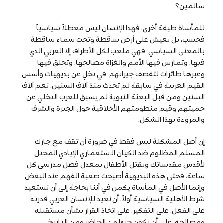
سالمين؟
للمأساة طبقة أخرى، فهذا الإنسان ليس معطلاً سياسياً
فحسب، بل يعيش على أرض ساقطة وتحت سماء ساقطة
بالمعنى السياسي. فهي ملعب لكل الأطراف إلا العربي الذي
فيها، وتمارس فيها الأمم والغزاة مصالحها، وتحلق فيها
وعبرها طائرات لتقصف جيرانهم. في تخلٍ عن بديهيات وأسس
القيم العربية في سابقة لم تحدث منذ آلاف السنين، نعم آلاف
السنين ومن قبل البعثة النبوية لم يسبق للعرب التخلي عن
حميتهم وقيم منظومتهم الأخلاقية حول الجيرة والشرف
والمروءة بهذا الشكل.
إن أصل المشكلة ليس فقط في ضرورة أن تقف مع جارك
المسلم المظلوم ضد الكيان الاستعماري الإبادي المحتل
لأقدس مقدساتك ويقتل الأطفال بمعدل فصل مدرسي كل
ساعة، فحتى هذه البديهية أصبحت صعبة الفهم عند البعض.
وإنما الأصل في المأساة يكمن في أننا بحاجة إلى أن نستعيد
شرط الأهلية السياسية أولاً، أن نعيد للإنسان العربي قدرته
على الفعل، على التفكير، على اتخاذ القرار بشأن مستقبله
ومصالحه، على أن يكون جزءًا من الحاضر ومن التاريخ.