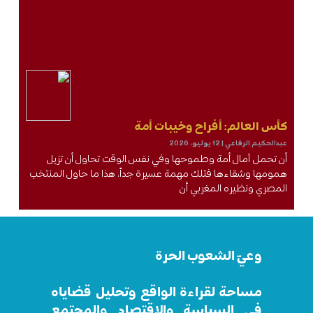
كأس العالم: أفراح وخيبات أمة
عبدالحكيم الرفاعي
12 يوليو، 2026
أن تحمل آمال أمة وطموحها وفي نفس الوقت تحاول أن تزيل
همومها وشقاءها فتلك مهمة عسيرة جداً، هذا ما حاول المنتخب
المصري ونظيره المغربي أن
وعيّ الشعوب الحرة
مساحة لقراءة الواقع وتحليل قضاياه
في السياسة والاقتصاد والمجتمع