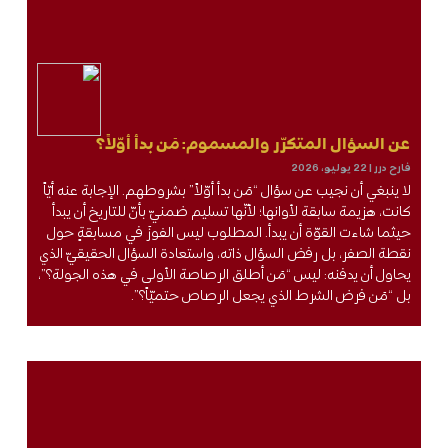
عن السؤال المتكرّر والمسموم: مَن بدأ أوّلاً؟
فارح درر
22 يوليو، 2026
لا ينبغي أن نجيب عن سؤال “مَن بدأ أوّلاً” بشروطهم. الإجابة عنه أيّاً
كانت، هزيمة سابقة لأوانها؛ لأنّها تسليم ضمنيّ بأنّ للتاريخ أن يبدأ
حيثما شاءت القوّة أن يبدأ. المطلوب ليس الفوزَ في مسابقةٍ حول
نقطة الصفر، بل رفض السؤال ذاته، واستعادة السؤال الحقيقيّ الذي
يحاول أن يدفنه: ليس “مَن أطلق الرصاصة الأولى في هذه الجولة؟”،
بل “مَن فرض الشرط الذي يجعل الرصاص حتميّاً؟”.