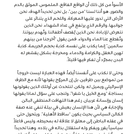
الأسوأ من كل ذلك أن الواقع الفاقع، الملموس، الموثق بالدم
والصور، هو أننا لسنا “من بين”، بل نحن تحديداً الهدف، نحن
الأرض التي تدور عليها المعركة، واللحم الذي يتناثر على
جوانبها، والرقم الذي يرتفع في عداد الشهداء. نحن الذين
نتعرض للإبادة، نحن الذين يُقصف أطفالنا، وتُهدم بيوتنا،
وتُقطع عنا الماء والدواء. فمن يقول “أخرجنا من بينهم
سالمين” إنما يكذب على نفسه، كذبة بحجم الجريمة، كذبة
تهين العقل والكرامة والدماء، ومحرجة بشكل يقشعر له
البدن بمجرّد أن تفكر فيها قليلاً.
وحتى لا نكذب على أنفسنا أيضاً، فهذه العبارة ليست خروجاً
من تموضع بين طرفين، بل إن المروّج يقولها لأنه مع الطرف
الإسرائيلي ويميل له. ولكن، لنتحدث عن أولئك الذين يقولونها
بسذاجة “ومع الخيل يا شقرا”، ولنجب على سؤال لماذا يقولها
إنسان وإنسانة عربيان، رغم هذا التهافت المنطقي البائن.
والإجابة هي لأن هذا الإنسان يعيش في بيئة تنفي عنه صفة
الكائن السياسي بحيث يكون “ساقط الأهلية”. ويتحول حتى
في عقله الباطن إلى معلق لا علاقة له بمحيطه، وليس فاعلاً
سياسياً يقرر ويفكر وله استقلال بذاته في بلاده. وهنا تحديداً