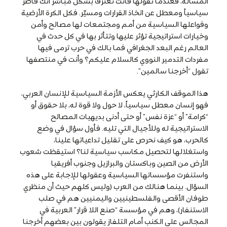
المسألة، فعندما تقولها فأنت تعترف بشكل مباشر أنك قاصر
سياسياً ومعطل عن اتخاذ القرارات ومسيّر. فكل الكرة الأرضية
وفواعلها السياسية من أمم ومجتمعات لها مصالح وأمن
وخيارات استراتيجية تؤثر عليها وتتأثر بها في كل حدث في
العالم رغم البعد الجغرافي فما بالك في حرب ترمى فيها
مفردات التدمير النووي كالسلام عليكم؟ وأنت في منتصفها
تقول “أخرجنا سالمين”.
هذا الموقف الكارثي يعكس الأزمة السياسية للإنسان العربي،
فهو إنسان معطل سياسياً، لا حول ولا قوة له، بلا حقوق أو
“كرامة” أو “عزة نفس” أو حتى أدنى بديهيات المصالح
الاستراتيجية له وللأجيال التي تليه. فأول سؤال في وضع
كالحرب، هو كيف نحرص على تقليل تداعياتها علينا،
واستغلالها لتحصيل مكاسب سياسية لنا؟ استيقظت شعوب
الأرض من الصين وباكستان والبرازيل وجنوب أفريقيا
واستنفرت مؤسساتها السياسية وعقولها للإجابة على هذه
السؤال. بينما هنالك من العرب (وليس كلهم حيث أن منظري
طوفان الأقصى والفلسطينيين واليمنيين هم في صلب
الاستنفار)، وهم في مؤسسة “صنع اللا قرار” العربية في
المجالس على الكنب أمام التلفاز يقولون بين بعضهم أخرجنا