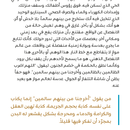
الحي الذي تسكن فيه، فوق رؤوس أطفالك، وسقف منزلك،
وإمدادات الكهرباء والماء والصرف الصحي. السيناريو الوحيد
الذي تتخيل فيه أنك ستخرج من بينهم سالماً، بلا خدش أو أثر،
هو أنك، بشكل أو بآخر، غارق في وهم، تعيش حالة من
الانفصال عن الواقع، مقتنع بأن منزلك يقع في بعد زمني
ومكاني آخر، يعصمك من الأحداث التي تدور حولك. كأنك تتابع
ما يجري بعدسة وبوابة زمنية منفصلة عن واقعك، من عالم
موازٍ لا يتقاطع مع خط النار. هذا الوهم، أو بالأحرى هذا
الانفصال الذهني، هو ما يسمح لأحدهم بأن يقف بكل برود،
وكأنما نطق بالحكمة في خضم الجنون، ليقول: “اللهم اضرب
الظالمين بالظالمين وأخرجنا من بينهم سالمين”. فهو حقاً
يظن أن شاشة التلفاز أو الجوال، عدسة لعالم مواز هو بعيد
عنه.
من يقول “أخرجنا من بينهم سالمين” إنما يكذب
على نفسه، كذبة بحجم الجريمة، كذبة تهين العقل
والكرامة والدماء، ومحرجة بشكل يقشعر له البدن
بمجرّد أن تفكر فيها قليلاً.