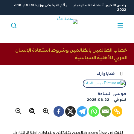
ا
رئيس التحرير: أسامة العبدالرحيم | رقم الترخيص بوزارة الاعلام: 518-
2022
ل
ت
ج
ا
و
ز
خطاب الظالمين بالظالمين وشروط استعادة الإنسان
إ
العربي للأهلية السياسية
ل
ى
قضايا و آراء
ا
ل
م
موسى السادة
ح
نشر في
2025-06-22
ت
و
ى
لنفترض جدلاً وجود ظالمين يتقاتلان ويتبادلان إطلاق النار في