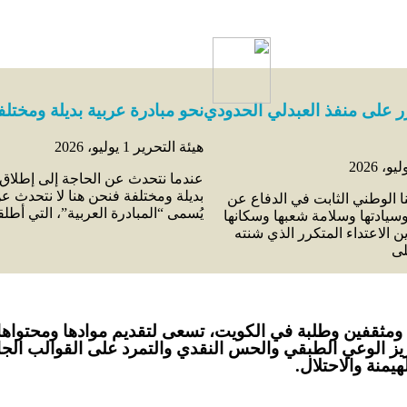
رر على منفذ العبدلي الحدودي
نحو مبادرة عربية بديلة ومختلف
هيئة التحرير
1 يوليو، 2026
عندما نتحدث عن الحاجة إلى إطلاق 
بديلة ومختلفة فنحن هنا لا نتحدث عن
نا الوطني الثابت في الدفاع عن
يُسمى “المبادرة العربية”، التي أطل
سيادتها وسلامة شعبها وسكانها
ين الاعتداء المتكرر الذي شنته
لى
ي يناير 2024 على أيدي صحفيين ومثقفين وطلبة في الكويت، تسعى لتقديم مواد
زيز الوعي الطبقي والحس النقدي والتمرد على القوالب الجامد
منة والاحتلال.