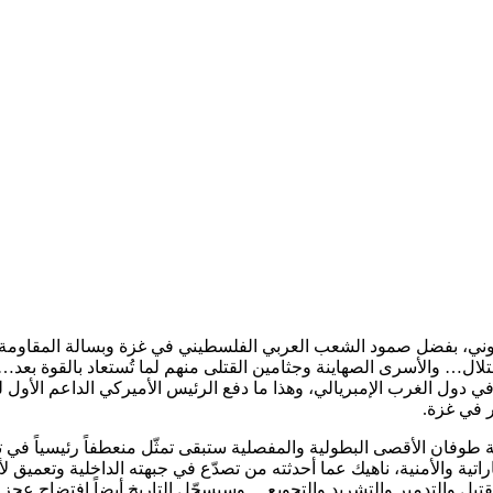
صهيوني، بفضل صمود الشعب العربي الفلسطيني في غزة وبسالة المقاومة، ل
حتلال… والأسرى الصهاينة وجثامين القتلى منهم لما تُستعاد بالقوة 
ي دول الغرب الإمبريالي، وهذا ما دفع الرئيس الأميركي الداعم الأول ل
 في غزة.
ة طوفان الأقصى البطولية والمفصلية ستبقى تمثّل منعطفاً رئيسياً في ت
تية والأمنية، ناهيك عما أحدثته من تصدّع في جبهته الداخلية وتعمي
يل والتدمير والتشريد والتجويع… وسيسجّل التاريخ أيضاً افتضاح عجز