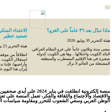
ماذا تبدّل بعد ٣٦ عاماً على الغزو؟
الاعتداء المتك
تصعيد خطير
هيئة التحرير
30 يوليو، 2026
هيئة التحرير
23 يوليو، 2026
مضى ستة وثلاثون عاماً على غزو النظام العراقي
البائد الكويت واحتلالها…وها هي الكويت كدولة
انطلاقاً من موقف
صغيرة في هذا الإقليم المضطرب والمنطقة
استقلال الكويت و
المشتعلة من العالم لا تزال
وأراضيها، فإننا ند
إيران هذا اليوم ع
منصة إلكترونية انطلقت ف
والاقتصاد والاجتماع والثقافة والفكر، تعمل المنصة على تع
الوطن العربي وسعي الشعوب للتحرر ومقاومة سياسات الهي