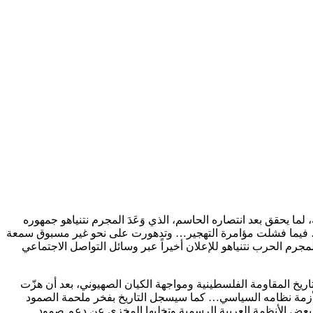
ما يحقق بعد انتصاره الحاسم، الذي وَعَدَ المجرم نتنياهو جمهوره
بعد… فيما فشلت مؤامرة التهجير… وتدهورت على نحو غير مسبوق سمعة
مجرم الحرب نتنياهو للإعلان أخيراً عبر وسائل التواصل الاجتماعي
اريخ المقاومة الفلسطينية ومواجهة الكيان الصهيوني، بعد أن هزّت
ق لأزمة نظامه السياسي… كما سيسجل التاريخ بفخر ملحمة الصمود
 بعض الأنظمة العربية الرسمية وتخليها المخزي عن دعم صمود