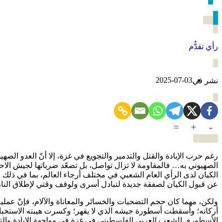
تسويات كبرى؟ أم هُدنٌ وقتية؟
رأي تقدُّم
2025-07-03
نشر في
=
+
-
رغم حرب الإبادة والقتل والتدمير والتجويع في غزة، إلا أنّ العدو ال
الصهيوني به… فالمقاومة لا تزال تواصل، بل تصعّد ضرباتها لجيش الا
الكيان لدى الرأي العام الشعبي في مختلف أرجاء العالم، بما في ذلك ف
عن قبول الكيان لصفقة جديدة لتبادل أسرى ولوقف وقتي لإطلاق النار
ولكن، مهما كان حجم التضحيات والخسائر والمعاناة والآلام، فإنّ عملي
أركانه؛ وأسقطت أسطورة جيشه الذي لا يقهر؛ وكسرت هيبته الاستخبارا
الأسطوري للشعب العربي الفلسطيني في غزة في مواجهة الإبادة والتقت