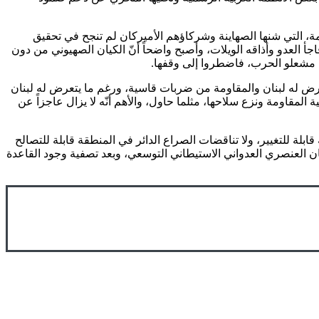
شمة، التي شنها الصهاينة وشركاؤهم الأميركان لم تنجح في تحقيق
اجأ العدو وأذاقه الويلات، وأصبح واضحاً أنّ الكيان الصهيوني من دون
ليه مشعلو الحرب، فاضطروا إلى وقفها.
عرض له لبنان والمقاومة من ضربات قاسية، ورغم ما يتعرض له لبنان
 المقاومة ونزع سلاحها، مثلما حاول، والأهم أنّه لا يزال عاجزاً عن
قابلة للتغيير، ولا تناقضات الصراع الدائر في المنطقة قابلة للتصالح
يان العنصري العدواني الاستيطاني التوسعي، وبعد تصفية وجود القاعدة