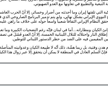
لتبعية والتطبيع في تعاونها مع العدو الصهيوني.
ة التي تلقتها إيران وما أحدثته من أضرار وخسائر، إلا أنّ الحرب الغا
 النووي الإيراني بشكل نهائي، ولم يتم تدمير البرنامج الصاروخي الذي ف
 حقق النظام الإيراني التفافاً شعبياً واسعاً حوله على خلاف ما راهن ع
نئ الكيان ومطاراته…أما في لبنان فإنّه رغم التضحيات الكبيرة وما ت
لنار واحتلاله للتلال اللبنانية الخمسة، إلا أنّ العدو فَشَلَ في تصفية
ين المقيمين فيه على الضد من حظر الدستور اللبناني للتوطين.
دن وقتية، بل ربما هشّة، ذلك أنّه لا طبيعة الكيان وعدوانيته المتأصلة 
 فإنّ السلم العادل في المنطقة لا يمكن أن يتحقق إلا عبر زوال هذا الك