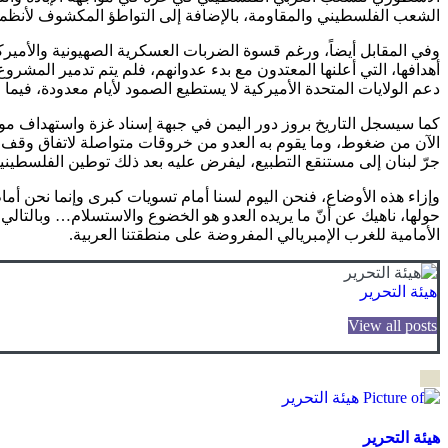
الشعب الفلسطيني والمقاومة، بالإضافة إلى التواطؤ المكشوف لأنظمة ا
وفي المقابل أيضاً، ورغم قسوة الضربات العسكرية الصهيونية والأميركي
أهدافها، التي أعلنها المعتدون مع بدء عدوانهم، فلم يتم تدمير المشروع
دعم الولايات المتحدة الأميركية لا يستطيع الصمود لأيام معدودة، فيما
كما سيسجل التاريخ بروز دور اليمن في جبهة إسناد غزة واستهداف موا
الآن من ضغوط، وما يقوم به العدو من خروقات متواصلة لاتفاق وقف إطلاق ا
جرّ لبنان إلى مستنقع التطبيع، ليفرض عليه بعد ذلك توطين الفلسطيني
وإزاء هذه الأوضاع، فنحن اليوم لسنا أمام تسويات كبرى وإنما نحن أمام ه
حولها، ناهيك عن أنّ ما يريده العدو هو الخضوع والاستسلام… وبالتالي
الأمامية للغرب الإمبريالي المفروضة على منطقتنا العربية.
هيئة التحرير
View all posts
هيئة التحرير