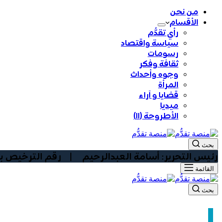
من نحن
الأقسام
رأي تقدُّم
سياسة واقتصاد
رسومات
ثقافة وفكر
وجوه وأحداث
المرأة
قضايا و آراء
ميديا
الأطروحة (١١)
بحث
رئيس التحرير: أسامة العبدالرحيم | رقم الترخيص بوزارة الا
القائمة
بحث