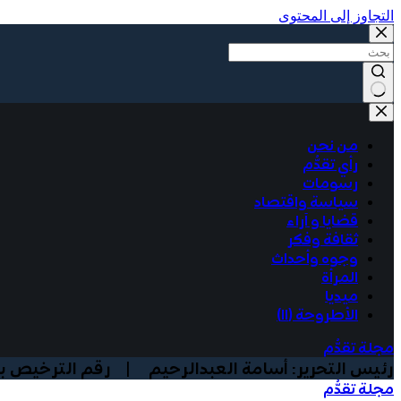
التجاوز إلى المحتوى
من نحن
رأي تقدُّم
رسومات
سياسة واقتصاد
قضايا و آراء
ثقافة وفكر
وجوه وأحداث
المرأة
ميديا
الأطروحة (١١)
مجلة تقدُّم
رئيس التحرير: أسامة العبدالرحيم | رقم الترخيص بوزارة الا
مجلة تقدُّم