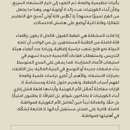
بآليات تنظيمية واضحة، تم اللجوء إلى خيار الاستبعاد السريع،
وكأن أبناء الكويتيات عبء زائد لا أولوية لهم. وهذا ما يجعل
من القرار تمييزًا ممنهجاً، إذ تُكرَّس فئة أولى تُمنح حق التعليم
تلقائيًا، وفئة ثانية تُوضع على هامش الاحتمالات.
إذا كانت المشكلة هي ضغط القبول، فالحل لا يكون بإقصاء
فئة كاملة من الطلبة المستحقين، بل من الواجب أن تتجه
الدولة نحو فتح شعب دراسية إضافية، وزيادة عدد أعضاء هيئة
التدريس، واستقطاب كفاءات أكاديمية جديدة تسهم في
استيعاب الأعداد المتزايدة. كما يمكن على المدى المتوسط
بناء جامعات جديدة أو التوسع في البنية الحالية، بدل الاكتفاء
بخيارات الاستبعاد. والأهم، أن تُجرى دراسات علمية واضحة
لفهم أسباب الضغط، وتقديم حلول عادلة ومستدامة، لا
قرارات مفاجئة تُحمّل الأم الكويتية وأبناءها كلفة فشل إداري.
أبناء الكويتيات لا يحتاجون شواغر، بل اعترافًا. لا يطلبون امتيازًا،
بل حقًا. والعدالة تبدأ حين تُعامل الأم الكويتية كمواطنة
كاملة، قادرة على ضمان مستقبل أبنائها، لا كتابعة يُشكّك
في أهليتها كمواطنة.