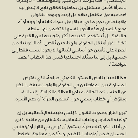
الاجتماعي – كما يُترجم داخل البُنى والمؤسسات – لا يعترف
بالمرأة كأصل مستقل، بل يعاملها ككائن تابع لا يُنظر إليه
كصاحبة حق مكتمل بذاته، بل يُربط وجوده القانوني
والاجتماعي بدورٍ ما في حياة رجل، سواء كابنة أو زوجة أو أم.
ومع ذلك، فإن هذه الأدوار نفسها لا تضمن لها سلطة
حقيقية، بل تُستخدم لتقييدها أكثر، وتجريدها من القدرة على
اتخاذ القرار أو نقل الحقوق. ولهذا، حين تُقصى الأم الكويتية من
القدرة على تأمين حق أساسي لأبنائها، لا يعود السبب فقط إلى
جنسها، بل إلى ما تمثّله اجتماعيًا ضمن هذا النظام: “نصف
مواطنة”.
هذا التمييز يناقض الدستور الكويتي صراحةً، الذي يفترض
المساواة بين المواطنين في الحقوق والواجبات، بغض النظر
عن الجنس. كما يُخالف مبادئ العدالة والكرامة الإنسانية،
ويقوّض أي خطاب رسمي حول “تمكين المرأة” أو دعم الأسرة.
تبرير القرار بضغوط القبول لا يُلغي طبيعته الإقصائية، بل إن
توقيته المفاجئ، وغياب الشفافية، يكشفان عن عقلية لا ترى
في أبناء الكويتيات طرفًا يستحق أن يُراعى في القرار أو يُؤخذ في
الحسبان ضمن أولويات التنظيم. وبدلًا من معالجة الضغط