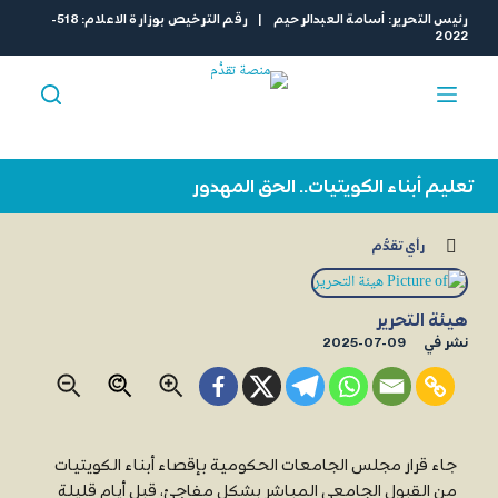
ا
رئيس التحرير: أسامة العبدالرحيم | رقم الترخيص بوزارة الاعلام: 518-
2022
ل
ت
ج
ا
و
ز
تعليم أبناء الكويتيات.. الحق المهدور
إ
ل
رأي تقدُّم
ى
ا
ل
هيئة التحرير
م
نشر في
2025-07-09
ح
ت
و
ى
جاء قرار مجلس الجامعات الحكومية بإقصاء أبناء الكويتيات
من القبول الجامعي المباشر بشكل مفاجئ، قبل أيام قليلة