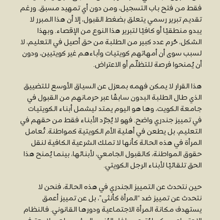
فقط من فتح باب التسجيل، ومن دون أي تمهيد مسبق. ورغم
تقديم تبرير رسمي يتعلق بضغط القبول، إلا أن هذا المبرر لا
يبدو منطقيًا أو كافيًا لتبرير هذا النوع من الإقصاء. وبهذا
الشكل، حُرم عدد كبير من الطلبة من حق أصيل في التعليم، لا
لسبب سوى أن أمهاتهم كويتيات وآباءهم غير كويتيين، ودون
أن يُمنحوا فرصة للتظلّم أو الاعتراض.
هذا القرار لا يمكن فهمه بمعزل عن السياق الأوسع للتضييق
الذي طال الطلبة البدون سابقًا عبر حرمانهم من القبول في
جامعة الكويت، وها هو اليوم يمتد ليشمل أبناء الكويتيات
في تمييز جندري واضح. فهو لا يُجرّد الأبناء فقط من حقهم في
التعليم، بل يطعن في أهلية الأم الكويتية كمواطنة. تُعامل
المرأة في هذه الحالة كأنها لا تملك الشرعية الكافية لنقل
حقوق المواطنة، كالقبول الجامعي، لأبنائها، بينما يُمنح هذا
الحق تلقائيًا لأبناء الرجل الكويتي.
حين نتحدث عن التمييز الجندري في هذه الحالة، فنحن لا
نتحدث عن تمييز ضد “المرأة كأنثى”، بل عن تمييز أعمق
يستهدف مكانة المرأة الاجتماعية ودورها القانوني. فالنظام