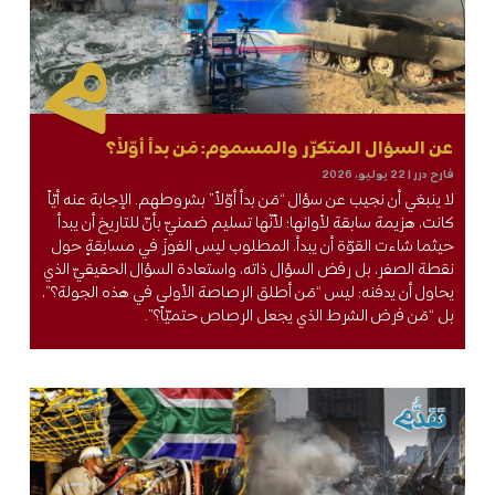
عن السؤال المتكرّر والمسموم: مَن بدأ أوّلاً؟
فارح درر
22 يوليو، 2026
لا ينبغي أن نجيب عن سؤال “مَن بدأ أوّلاً” بشروطهم. الإجابة عنه أيّاً
كانت، هزيمة سابقة لأوانها؛ لأنّها تسليم ضمنيّ بأنّ للتاريخ أن يبدأ
حيثما شاءت القوّة أن يبدأ. المطلوب ليس الفوزَ في مسابقةٍ حول
نقطة الصفر، بل رفض السؤال ذاته، واستعادة السؤال الحقيقيّ الذي
يحاول أن يدفنه: ليس “مَن أطلق الرصاصة الأولى في هذه الجولة؟”،
بل “مَن فرض الشرط الذي يجعل الرصاص حتميّاً؟”.