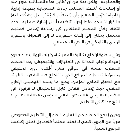
والمعنوية… ولكن بدلاً من أن تُقابل هذه المطالب بحوار جاد
أو إصلاحات تُنصف المعلم، جاءت الاستجابة بصيغة إدارية
رقابية، تُكرّس الشعور بأن (المعلّم لا يُقدَّر… بل يُشكَّك فيه)
فالقرار لا يبدو فقط إجراء تنظيمياً، بل إشارة ضمنية بعدم
الثقة، وكأن المعلم المتفاني في رسالته يُعامل كمتهم
محتمل يحتاج إلى إثبات حضوره… لا إلى الاعتراف بحضوره
الرمزي والتاريخي في الوعي المجتمعي.
وفي سطوة ارتفاع تكاليف المعيشة، وثبات الرواتب عند حدودٍ
زهيدة، وغياب العدالة في الامتيازات، والتهميش؛ يجد المعلم
المغترب نفسه في موقع هش، أفقده دوره الحقيقي
ومسؤوليته، ذلِك الموقع الذي يتقاطع فيه الشعور بالغربة،
مع الضيق المادي المزمن، ومع ما يشبه التهميش الإداري
المقنع، حيث يُعامل ككائن قابل للاستبدال لا كركيزة في
النظام التعليمي. فالمنظومة التي لا تؤمن بعدالة المعلم، لا
تنتج عدالة في التعليم.
وحين يُدفع المعلم من التعليم العام إلى التعليم الخصوصي
هرباً من الجوع، فنحن لا نفقد معلماً فقط، بل نعلن إفلاسنا
التربوي رسمياً.