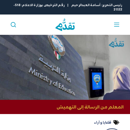
ا
رئيس التحرير: أسامة العبدالرحيم | رقم الترخيص بوزارة الاعلام: 518-
2022
ل
ت
ج
ا
و
ز
إ
ل
ى
ا
ل
م
ح
ت
و
المعلم من الرسالة إلى التهميش
ى
قضايا و آراء