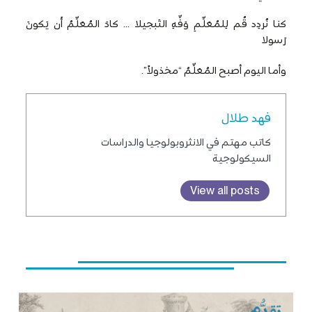
كنا نُردِد قُم لِلمُعَلِّمِ وَفِّهِ التَبجيلا … كادَ المُعَلِّمُ أَن يَكونَ
رَسولا
وأما اليوم أصبح المُعَلِّمُ “مخذولاً”.
فهد طلال
كاتب مهتم في الانثروبولوجيا والدراسات
السيكولوجية
View all posts