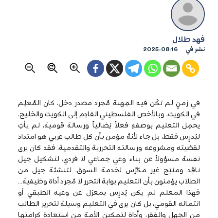
فهد طلال
نشر في
2025-08-16
في زمنٍ لم تكُن فيه المِهنة مُجرد مصدر دخل، كان المُعلِم
في الكويت، وبالأخص الفلسطيني القادِم إلى الكويت والخليج،
يحمِل التعليم بوصفهِ فعلاً نِضالياً ورسالة قومية، لم يأتِ
ليُدرِس فقط، بل جاء لأنهُ مؤمن بأن كل طالب عربي هو امتداد
لقضيته ومشروعه ورسالته التحررية والتقدمية، فقد كان يرى
نفسهُ مسؤولاً عن بناء وعي جماعي لا فردي، لتشكيل جيل
ناقِد ومنتِج غير مكرّس لخدمة السوق، لتنشئة جيل من
الطلاب يؤمنون بأن التعليم بوابة التحرر لا مُجرد أداة وظيفية…
فهذا المعلم لم يكن يُدرِس بمعزل عن وعيه الطبقي أو
انتمائه القومي، بل كان يرى في التعليم وسيلة لتحرير الطالب
من الجهل والفقر، وأداة لتمكين الأمة من استعادة كرامتها