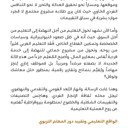
وموقعها، ومساراً نحو تحقيق العدالة والتحرر لا نحو التنافس
الفردي الخاوي، حيث كان يرى طلابه مشروع مجتمع لا مُجرد
موارد بشرية في سباق التقييمات.
وأما الآن نشهد تحول التعليم من أجل النهضة إلى التعليم من
أجل السوق، حيث أنه في ظل صعود النيوليبرالية، وسياسات
الخصخصة وتمكين القطاع الخاص، فَقَدَ التعليم العربي كثيراً
من روحه، وتحول من مشروع جماعي للنهضة إلى خدمة
فردية تُقاس بمعايير المال، وأصبح المُعلِم جزءاً من هذهِ الآلة
الجديدة، لا بصفتهِ مرشداً ومربياً، بل كموظف إداري يُنجِز
مهاماً، ويُقيِّم بنماذج وتقارير رقمية، بمنظور حلل معاشك
وتوكل!!
وهنا غابت الرسالة، وانهار البُعد القومي والتقدمي والنهضوي،
ليحِل محله ثقافة الإنجاز الفردي، وهاجِس التصنيفات
والتقييمات الشكلية، والخضوع لمنظومة بيروقراطية تُقصيه
عن روح العملية التعليمية.
الواقع التعليمي وتقييد دور المعلم التربوي