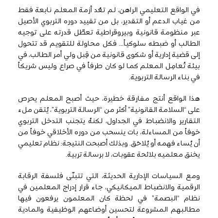
في الواقع التعليمي الراهن، لم تعُد أزمة المعلم نابعة فقط
من غياب الدعم أو التقدير، بل من تقييد دوره التربوي الأصيل
عبر منظومة قانونية وبيروقراطية تعطّل قدرته على توجيه
الطالب أو ضبطه سلوكياً… فكل محاولة للتقويم قد تتحول
إلى قضية إدارية أو شكوى قانونية من قِبل ولي أمر الطالب، في
بيئة تُعامِل المعلم كما لو كان طرفاً في صراع وليس شريكاً
في بناء الرسالة التربوية.
هذا الواقع أنتج مفارقة خطيرة، حيث أصبح المعلم يحرص
على “السلامة القانونية” أكثر من “الرسالة التربوية”، يُتقن ملء
التقارير والانضباط في الجداول، لكنهُ يتجنب التدخل التربوي
خوفاً من المساءلة، بات ينسحب من دوره الأخلاقي خوفاً من
أن يُساء فهمه أو يُلاحَق. وبذلك أصبحت النتيجة: نظام تعليمي
يخنق معلميه بلائحة عقوبات، لا برسالة تربية.
ومع السياسات الإدارية الحديثة، التي تتبنّى فلسفة الرقابة
الرقمية والانضباط الميكانيكي، جاء قرار إدراج المعلمين في
نظام “البصمة” في لحظة كان المعلمون يرفعون فيها
مطالبهم المشروعة لتحسين أوضاعهم الوظيفية والمادية