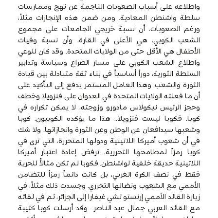
واطلاعه على أسباب الصعوبات الناجمة عن نهج وممارسات
سلطة واشنطن المعادية. ومن ضمن هذه الإنجازات مثلاً،
ورغم الصعوبات، أن نسبة خريجي الجامعات على مجموع
الشعب الكوبي، هي الأعلى في القارة، وأن نسبة وفيات
الأطفال هي الأقل حتى من الولايات المتحدة. وقد كان للوعي
واطلاع الشعب الكوبي على مسار الصراع وسياسة وتدابير
السلطة الثورية، دوراً أساسياً في بناء ثقة متبادلة بين قيادة
الثورة والشعب. وهذا العامل المستمر يدفع إلى التأكيد على
أن ما فعلته الولايات المتحدة في العدوان على فنزويلا وخطف
وحجز الرئيس نيكولاس مادورو وزوجته، لا يمكن تكراره في
كوبا. فكوبا ليست فنزويلا.. هذا ما يؤكده الكوبيون. كوبا
وشعبها سيدافعان عن الوطن وعن الثورة وانجازاتها. ولا شك
في أن شعوب أميركا اللاتينية ودولها المتحررة، التي ترى في
كوبا رمزاً لمطامحها التحررية، ترفض إعادة اعتبار أميركا
اللاتينية حديقة خلفية لواشنطن. فكوبا لم تكن مثالاًً للحرية
فقط في نصف الكرة الغربي، بل كانت دائماً رمزاً للتضامن
الأممي مع الشعوب ونضالها التحرري. وجسدت ذلك مثلاً، في
زيارة القائد الأممي إرنستو تشي غيفارا إلى الجزائر، ثم في لقائه
مع القائد العربي جمال عبد الناصر.. وقد أرسلت كوبا كتيبة