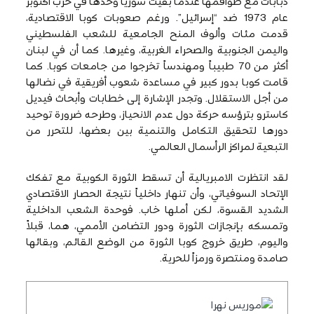
دبابات مع طواقمها عندما بقيت سوريا وحدها في حرب أكتوبر
عام 1973 ضد “إسرائيل”. ورغم صعوبات كوبا الاقتصادية،
قدمت مئات وألوف المنح الجامعية للشعب الفلسطيني
واليمن الجنوبية والصحراء الغربية، وغيرها. كما أن في لبنان
أكثر من 70 طبيباً ومهندساً تخرجوا من جامعات كوبا. كما
قامت كوبا بدور كبير في مساعدة شعوب أفريقية في نضالها
من أجل الاستقلال. وتجدر الإشارة إلى خطابات وأبحاث فيديل
كاسترو بترؤسه حركة دول عدم الانحياز، وطرحه ضرورة توحيد
دورها لتحقيق التكامل والتنمية بين بعضها، للتحرر من
التبعية لمراكز الرأسمال العالمي.
لقد انتظرت الامبريالية أن تسقط الثورة الكوبية مع تفكك
الإتحاد السوفياتي، وأن تنهار داخلياً نتيجة الحصار الاقتصادي
الشديد القسوة، لكن أملها خاب. فوحدة الشعب الداخلية
وتمسكه بإنجازات الثورة ودور التضامن الأممي، هما، قبلاً
واليوم، طريق خروج كوبا الثورة من الوضع القائم، وبقائها
صامدة ومنتصرة ورمزاً للحرية.