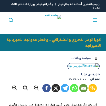
ا
رئيس التحرير: أسامة العبدالرحيم | رقم الترخيص بوزارة الاعلام: 518-
2022
ل
ت
ج
ا
و
ز
كوبا الرمز التحرري والاشتراكي .. وخطر عدوانية الامبريالية
إ
الأميركية
ل
ى
سياسة واقتصاد
ا
ل
م
موريس نهرا
ح
نشر في
2026-06-29
ت
و
ى
في ظروف عالمية يجري فيها الخروج الصارخ على مبادئ الأمم