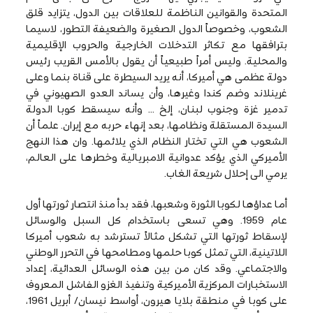
المتحدة والقوانين الناظمة للعلاقات بين الدول، يتزايد قلق
الشعوب، وخصوصاً الدول الصغيرة والضعيفة التطور، لاسيما
بترافقها مع تكاثر التدخلات الخارجية والحروب الإقليمية
والمحلية. وليس أمراً طبيعياً أن يقول بالأمس القريب رئيس
دولة عظمى هي أميركا، أنه يريد السيطرة على قناة بنما وعلى
غرينلاند وضم كندا وغيرها، وأن يساند العدو الصهيوني في
تدمير غزة وجنوب لبنان، إلخ … وأنه سيسقط كوبا الدولة
السيدة المستقلة ونظامها، بعد إنهاء حربه مع إيران. علماً أن
الشعوب هي التي تختار النظام الذي يلائمها. وان هذا النهج
الأميركي الذي يؤكد عدوانية الامبريالية وخطرها على العالم،
يرمي الى إحلال شريعة الغاب.
أما عداؤها لكوبا الثورة وشعبها، فقد بدأ منذ انتصار ثورتها أول
عام 1959. وهي تسعى باستخدام كل السبل والوسائل
لإسقاط ثورتها التي تشكل مثالاً تسترشد به شعوب أميركا
اللاتينية، التي تمثل كوبا حلمها ومطامحها في التحرر الوطني
والاجتماعي. وقد كان من بين هذه الوسائل العدائية، إعداد
الاستخبارات المركزية الأميركية وتنفيذ الغزو الفاشل المعروف
على كوبا في منطقة بلايا هيرون، أواسط نيسان/ أبريل 1961،