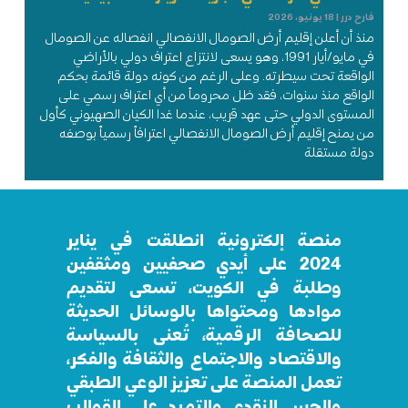
فارح درر
18 يونيو، 2026
منذ أن أعلن إقليم أرض الصومال الانفصالي انفصاله عن الصومال
في مايو/أيار 1991، وهو يسعى لانتزاع اعتراف دولي بالأراضي
الواقعة تحت سيطرته. وعلى الرغم من كونه دولة قائمة بحكم
الواقع منذ سنوات، فقد ظل محروماً من أي اعتراف رسمي على
المستوى الدولي حتى عهد قريب، عندما غدا الكيان الصهيوني كأول
من يمنح إقليم أرض الصومال الانفصالي اعترافاً رسمياً بوصفه
دولة مستقلة
منصة إلكترونية انطلقت في يناير
2024 على أيدي صحفيين ومثقفين
وطلبة في الكويت، تسعى لتقديم
موادها ومحتواها بالوسائل الحديثة
للصحافة الرقمية، تُعنى بالسياسة
والاقتصاد والاجتماع والثقافة والفكر،
تعمل المنصة على تعزيز الوعي الطبقي
والحس النقدي والتمرد على القوالب