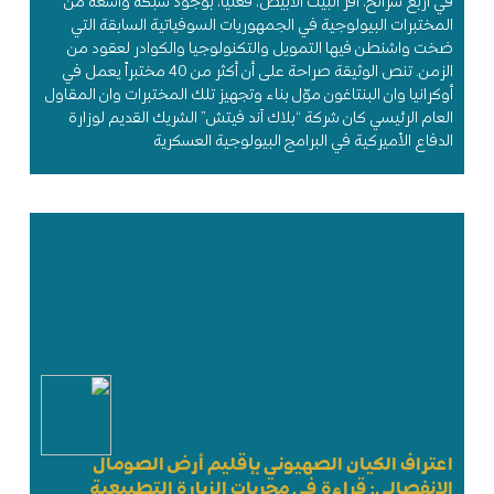
في أربع شرائح، أقر البيت الأبيض، فعلياً، بوجود شبكة واسعة من
المختبرات البيولوجية في الجمهوريات السوفياتية السابقة التي
ضخت واشنطن فيها التمويل والتكنولوجيا والكوادر لعقود من
الزمن. تنص الوثيقة صراحة على أن أكثر من 40 مختبراً يعمل في
أوكرانيا وان البنتاغون موّل بناء وتجهيز تلك المختبرات وان المقاول
العام الرئيسي كان شركة “بلاك آند فيتش” الشريك القديم لوزارة
الدفاع الأميركية في البرامج البيولوجية العسكرية
اعتراف الكيان الصهيوني بإقليم أرض الصومال
الانفصالي: قراءة في مجريات الزيارة التطبيعية