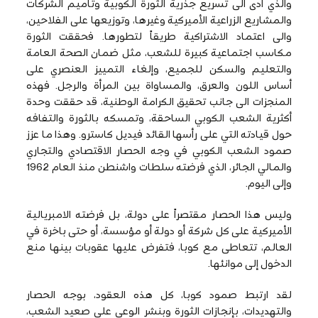
والذي أدى الى تسريع جذرية الثورة الكوبية وتأميم الشركات
والمشاريع الزراعية الأميركية وغيرها، وتوزيعها على الفلاحين،
والى اعتماد الاشتراكية طريقاً لتطورها. فحققت الثورة
مكاسب اجتماعية كبيرة للشعب، مثل ضمان الصحة العامة
والتعليم والسكن للجميع، وإلغاء التمييز العنصري على
أساس اللون والعرق، والمساواة بين المرأة والرجل. فهذه
المنجزات الى جانب تحقيق الكرامة الوطنية، قد حققت وحدة
أكثرية الشعب الكوبي الساحقة، وتمسكه بالثورة والتفافه
حول قيادته التي على رأسها القائد فيديل كاسترو. وهذا ما عزز
صمود الشعب الكوبي في وجه الحصار الاقتصادي والتجاري
والمالي الجائر، الذي فرضته سلطات واشنطن منذ العام 1962
وإلى اليوم.
وليس هذا الحصار مقتصراً على دولة، بل فرضته الامبريالية
الأميركية على كل شركة أو دولة أو مؤسسة، أو حتى باخرة في
العالم، تتعاطى مع كوبا، فتفرض عليها عقوبات بينها منع
الدخول إلى موانئها.
لقد ارتبط صمود كوبا، كل هذه العقود، بوجه الحصار
والتهديدات، بإنجازات الثورة وبنشر الوعي على صعيد الشعب،