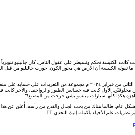
ة بيزا في ايطاليا. حيث كانت الكنيسة تحكم وتسيطر على عقول الناس. كان جاليلي
قض ما تقوله الكنيسة أن الأرض هي محور الكون. حورب جاليليو من قبل ا
ن مخلوقَيّن. الأول كانت فيه خصائص الطيور والزواحف، والآخر كانت ف
ت جاهزة هكذا كأنها سيارات ميتسوبيشي خرجت من المصنع!”
شكل عام، طالما هناك من يحب الجدل والقدح من رأسه، أُعلن عن هذا 
نظريات علم الأحياء بأكمله. إليك التحدي 👇🏼
p