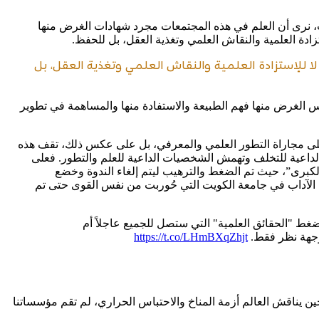
، نرى أن العلم في هذه المجتمعات مجرد شهادات الغرض منها
زادة العلمية والنقاش العلمي وتغذية العقل، بل للحفظ.
 للإستزادة العلمية والنقاش العلمي وتغذية العقل، بل
ليس الغرض منها فهم الطبيعة والاستفادة منها والمساهمة في تطوير
ين على مجاراة التطور العلمي والمعرفي، بل على عكس ذلك، تقف هذه
داعية للتخلف وتهمش الشخصيات الداعية للعلم والتطور. فعلى
 الكبرى”، حيث تم الضغط والترهيب ليتم إلغاء الندوة وخضع
 الآداب في جامعة الكويت التي حُوربت من نفس القوى حتى تم
ط "الحقائق العلمية" التي ستصل للجميع عاجلاً أم
وجهة نظر فقط.
https://t.co/LHmBXqZhjt
ن يناقش العالم أزمة المناخ والاحتباس الحراري، لم تقم مؤسساتنا