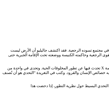
و تنويرياً في مجتمع تسوده الرجعية. فقد اكتشف جاليليو أن الأرض ليست
لقوى الرجعية وحاكمته الكنيسة ووضعته تحت الإقامة الجبرية حتى
وفي نفس الشهر الذي ولد فيه جاليليو غرد الفيزيائي يوسف البناي في الثاني من فبراير ٢٠٢٤ م مجموعة من التغريدات على حسابه على منصة X تحدث فيها عن تطور المخلوقات الحية. وتحدى في واحدة من
يه خصائص الإنسان والقرود. وكتب في التغريدة “التحدي هو أن تُصنف
التحدي البسيط حول نظرية التطور، إذا دحضت هذا