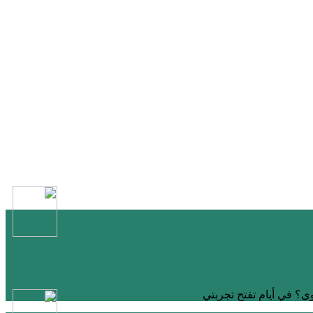
وى؟ في أيام تفتح تجربتي