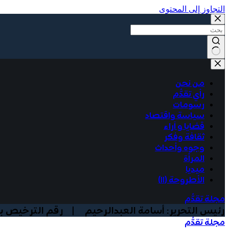
التجاوز إلى المحتوى
No
results
من نحن
رأي تقدُّم
رسومات
سياسة واقتصاد
قضايا و آراء
ثقافة وفكر
وجوه وأحداث
المرأة
ميديا
الأطروحة (١١)
مجلة تقدُّم
رئيس التحرير: أسامة العبدالرحيم | رقم الترخيص بوزارة الا
مجلة تقدُّم