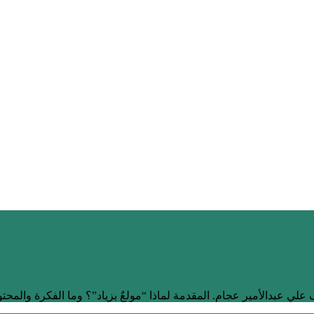
علي عبدالأمير عجام. المقدمة لماذا “مولعٌ بزياد”؟ وما الفكرة والمحت