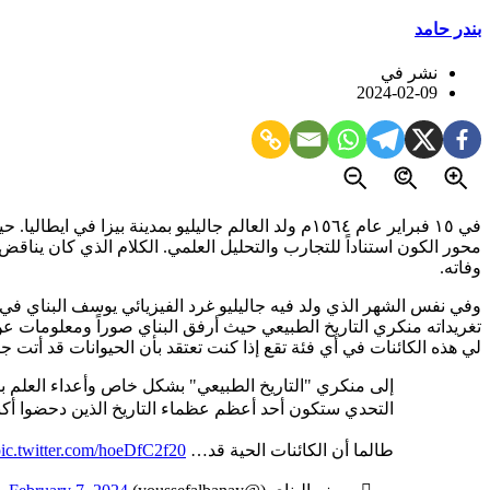
بندر حامد
نشر في
2024-02-09
في ١٥ فبراير عام ١٥٦٤م ولد العالم جاليليو بمدين
محور الكون استناداً للتجارب والتحليل العلمي. الكلام الذي كان ينا
وفاته.
تغريداته منكري التاريخ الطبيعي حيث أرفق البناي صوراً ومعلومات ع
لي هذه الكائنات في أي فئة تقع إذا كنت تعتقد بأن الحيوانات قد أت
إلى منكري "التاريخ الطبيعي" بشكل خاص وأعداء العلم ب
التحدي ستكون أحد أعظم عظماء التاريخ الذين دحضوا أكبر 
طالما أن الكائنات الحية قد…
ic.twitter.com/hoeDfC2f20