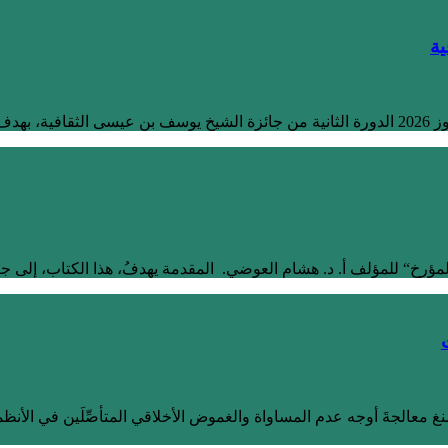
ية
رخ“ للمؤلف أ. د. هشام العوضي. المقدمة يهدفُ، هذا الكتاب، إلى جعل
ليمنغ معالجةَ أوجه عدم المساواة والغموض الأخلاقي المتأصِّلَين في الأ