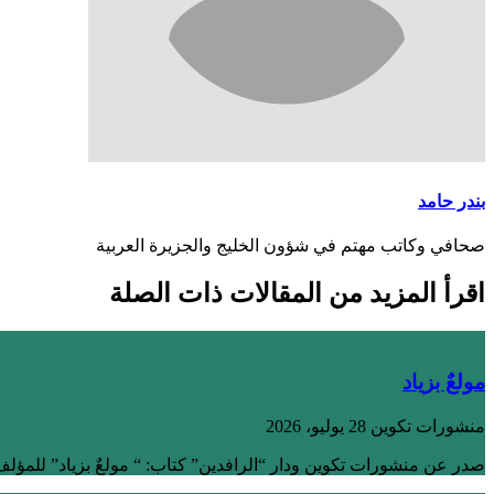
بندر حامد
صحافي وكاتب مهتم في شؤون الخليج والجزيرة العربية
اقرأ المزيد من المقالات ذات الصلة
مولعٌ بزياد
منشورات تكوين
28 يوليو، 2026
صدر عن منشورات تكوين ودار “الرافدين” كتاب: “ مولعٌ بزياد” للمؤلف 