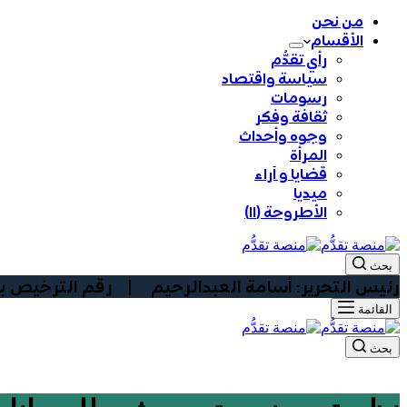
من نحن
الأقسام
رأي تقدُّم
سياسة واقتصاد
رسومات
ثقافة وفكر
وجوه وأحداث
المرأة
قضايا و آراء
ميديا
الأطروحة (١١)
بحث
رئيس التحرير: أسامة العبدالرحيم | رقم الترخيص بوزارة الا
القائمة
بحث