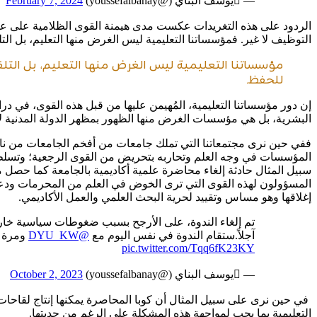
— يوسف البناي (@youssefalbanay)
February 7, 2024
الردود على هذه التغريدات عكست مدى هيمنة القوى الظلامية على عق
التوظيف لا غير. فمؤسساتنا التعليمية ليس الغرض منها التعليم، بل ال
مؤسساتنا التعليمية ليس الغرض منها التعليم، بل التلق
للحفظ.
إن دور مؤسساتنا التعليمية، المُهيمن عليها من قبل هذه القوى، في در
البشرية، بل هي مؤسسات الغرض منها الظهور بمظهر الدولة المدنية لا 
ففي حين نرى مجتمعاتنا التي تملك جامعات من أفخم الجامعات من ناحية
المؤسسات في وجه العلم وتحاربه بتحريض من القوى الرجعية؛ وتسلط 
سبيل المثال حادثة إلغاء محاضرة علمية أكاديمية بالجامعة كما حصل مع
المسؤولون لهذه القوى التي ترى الخوض في العلم من المحرمات ودعوة
إغلاقها وهو مساس وتقييد لحرية البحث العلمي والعمل الأكاديمي.
تم إلغاء الندوة، على الأرجح بسبب ضغوطات سياسية خارج
آجلاً.ستقام الندوة في نفس اليوم مع
@DYU_KW
ومرة أ
pic.twitter.com/Tqq6fK23KY
— يوسف البناي (@youssefalbanay)
October 2, 2023
في حين نرى على سبيل المثال أن كوبا المحاصرة يمكنها إنتاج لقاحات 
التعليمية بما يجب لمواجهة هذه المشكلة على الرغم من جديتها.