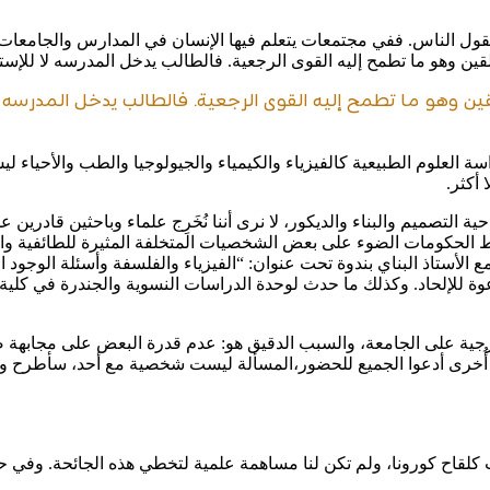
ول الناس. ففي مجتمعات يتعلم فيها الإنسان في المدارس والجامعات
تلقين وهو ما تطمح إليه القوى الرجعية. فالطالب يدخل المدرسه لا للإست
ين وهو ما تطمح إليه القوى الرجعية. فالطالب يدخل المدرسه لا
اسة العلوم الطبيعية كالفيزياء والكيمياء والجيولوجيا والطب والأحياء 
أكثر.
 التصميم والبناء والديكور، لا نرى أننا نُخَرِج علماء وباحثين قادر
الحكومات الضوء على بعض الشخصيات المتخلفة المثيرة للطائفية وال
 الأستاذ البناي بندوة تحت عنوان: “الفيزياء والفلسفة وأسئلة الوجود
 للإلحاد. وكذلك ما حدث لوحدة الدراسات النسوية والجندرة في كلية
ية على الجامعة، والسبب الدقيق هو: عدم قدرة البعض على مجابهة ضغ
ُخرى أدعوا الجميع للحضور،المسألة ليست شخصية مع أحد، سأطرح 
كلقاح كورونا، ولم تكن لنا مساهمة علمية لتخطي هذه الجائحة. وفي حي