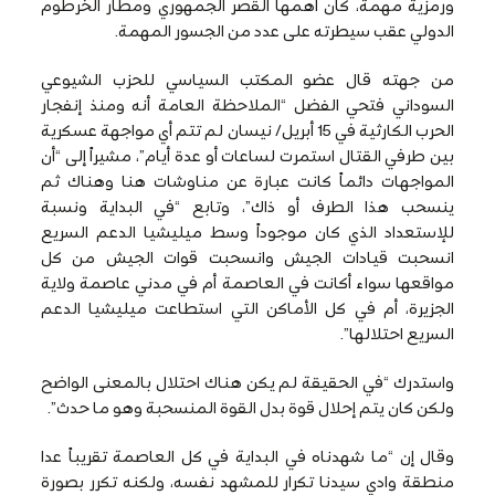
ورمزية مهمة، كان أهمها القصر الجمهوري ومطار الخرطوم
الدولي عقب سيطرته على عدد من الجسور المهمة.
من جهته قال عضو المكتب السياسي للحزب الشيوعي
السوداني فتحي الفضل “الملاحظة العامة أنه ومنذ إنفجار
الحرب الكارثية في 15 أبريل/ نيسان لم تتم أي مواجهة عسكرية
بين طرفي القتال استمرت لساعات أو عدة أيام”، مشيراً إلى “أن
المواجهات دائماً كانت عبارة عن مناوشات هنا وهناك ثم
ينسحب هذا الطرف أو ذاك”، وتابع “في البداية ونسبة
للإستعداد الذي كان موجوداً وسط ميليشيا الدعم السريع
انسحبت قيادات الجيش وانسحبت قوات الجيش من كل
مواقعها سواء أكانت في العاصمة أم في مدني عاصمة ولاية
الجزيرة، أم في كل الأماكن التي استطاعت ميليشيا الدعم
السريع احتلالها”.
واستدرك “في الحقيقة لم يكن هناك احتلال بالمعنى الواضح
ولكن كان يتم إحلال قوة بدل القوة المنسحبة وهو ما حدث”.
وقال إن “ما شهدناه في البداية في كل العاصمة تقريباً عدا
منطقة وادي سيدنا تكرار للمشهد نفسه، ولكنه تكرر بصورة