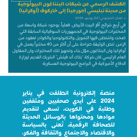
الكشف الرسمي عن شبكات البنتاغون البيولوجية
من مدينة تبليسي (جورجيا) إلى خاركوف (أوكرانيا)
د. نضال الشرتوني
24 يونيو، 2026
في أربع شرائح، أقر البيت الأبيض، فعلياً، بوجود شبكة واسعة من
المختبرات البيولوجية في الجمهوريات السوفياتية السابقة التي
ضخت واشنطن فيها التمويل والتكنولوجيا والكوادر لعقود من
الزمن. تنص الوثيقة صراحة على أن أكثر من 40 مختبراً يعمل في
أوكرانيا وان البنتاغون موّل بناء وتجهيز تلك المختبرات وان المقاول
العام الرئيسي كان شركة “بلاك آند فيتش” الشريك القديم لوزارة
الدفاع الأميركية في البرامج البيولوجية العسكرية
منصة إلكترونية انطلقت في يناير
2024 على أيدي صحفيين ومثقفين
وطلبة في الكويت، تسعى لتقديم
موادها ومحتواها بالوسائل الحديثة
للصحافة الرقمية، تُعنى بالسياسة
والاقتصاد والاجتماع والثقافة والفكر،