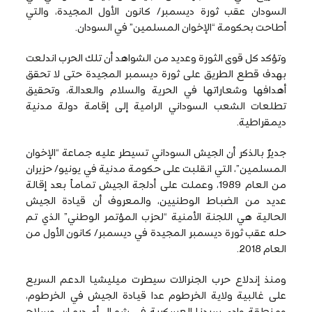
السودان عقب ثورة ديسمبر/ كانون الأول المجيدة، والتي
أطاحت بحكومة “الإخوان المسلمين” في السودان.
وتؤكد كل قوى الثورة وعديد من الشواهد أن تلك الحرب اندلعت
بهدف قطع الطريق على ثورة ديسمبر المجيدة حتى لا تحقق
أهدافها وشعاراتها في الحرية والسلام والعدالة، وتحقيق
تطلعات الشعب السوداني الرامية إلى إقامة دولة مدنية
ديمقراطية.
جديرٌ بالذكر أن الجيش السوداني تسيطر عليه جماعة “الإخوان
المسلمين”، التي انقلبت على حكومة مدنية في يونيو/ حزيران
من العام 1989، وعملت على أدلجة الجيش تماماً بعد إقالة
عديد من الضباط الوطنيين، والمعروف أن قيادة الجيش
الحالية هي اللجنة الأمنية “لحزب المؤتمر الوطني” الذي تم
حله عقب ثورة ديسمبر المجيدة في ديسمبر/ كانون الأول من
العام 2018.
ومنذ إندلاع حرب الجنرالات سيطرت ميليشيا الدعم السريع
على غالبية ولاية الخرطوم عدا قيادة الجيش في الخرطوم،
ومنطقة وادي سيدنا العسكرية في شمال أم درمان، وسلاح