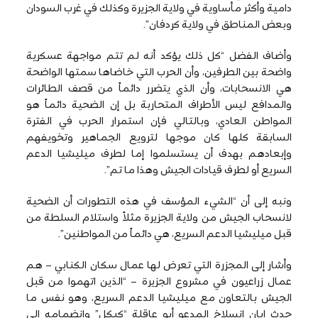
دامية وأكثر مأساوية في ولاية الجزيرة وكذلك في غرب السودان
وبعض المناطق في ولاية كردفان”.
وأضاف الفضل “كل ذلك يؤكد أنه لم تتم مواجهة عسكرية
واضحة بين الطرفين، وأن الحرب التي خاضاها سمتها الواضحة
هي الانسحابات، وأن الذي يتضرر دائماً من قصف الطائرات
والمدافع ليس الأطراف المتحاربة بل إن الضحية دائماً هو
المواطن العادي، وبالتالي فإن استمرار الحرب في الفترة
السابقة كلها كان موجها لترويع الجماهير وتخويفهم
وإبعادهم بهدف أن يستسلموا إما لطرف ميليشيا الدعم
السريع أو لطرف قيادات الجيش وهذا ما تم”.
ونبه إلى أن “الشيء المؤسف في هذه التطورات أن الضحية
لانسحاب الجيش من ولاية الجزيرة مثلاً واستلام السلطة من
قبل ميليشيا الدعم السريع، هي دائماً من المواطنين”.
وأشار إلى المجزرة التي تعرض لها عمال سكان الكنابي – هم
عمال زراعيون في مشروع الجزيرة – “الذين اتهموا من قبل
الجيش بالتعاون مع ميليشيا الدعم السريع، وهو نفس ما
حدث إبان انسلاخ المدعو أبو عاقلة “كيكل” وانضمامه إلى