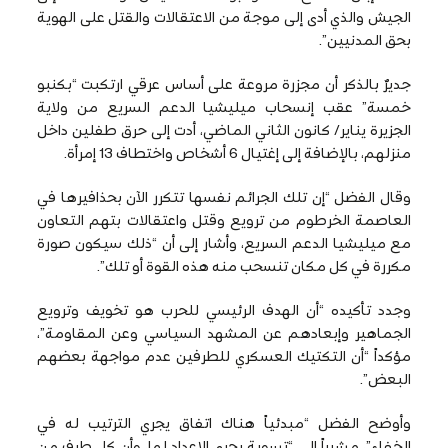
الجيش والذي أدى إلى موجة من الاعتقالات والقتل على الهوية
بحق المدنيين”.
جديرٌ بالذكر أن مجزرة مروعة على أساس عرقي ارتكبت “بكنبو
خمسة” عقب إنسحاب ميليشيا الدعم السريع من ولاية
الجزيرة يناير/ كانون الثاني الماضي، أدت إلى حرق طفلين داخل
منزلهم، بالإضافة إلى إغتيال 6 أشخاص واختطاف 13 إمرأة.
وقال الفضل “إن تلك الجرائم نفسها تتكرر الآن بحذافيرها في
العاصمة الخرطوم من ترويع وقتل واعتقالات بتهم التعاون
مع ميليشيا الدعم السريع، وأشار إلى أن “ذلك سيكون صورة
مكررة في كل مكان تنسحب منه هذه القوة أو تلك”.
وجدد تأكيده “أن الهدف الرئيسي للحرب هو تخويف وترويع
الجماهير وإبعادهم عن المشهد السياسي وعن المقاومة”،
مؤكداً “أن التكتيك العسكري للطرفين عدم مواجهة بعضهم
البعض”.
وأوضح الفضل “مبدئياً هناك اتفاق يجري الترتيب له في
الخفاء”، مشيراً إلى “تسوية يجري الإعداد لها، وأن كل طرف من