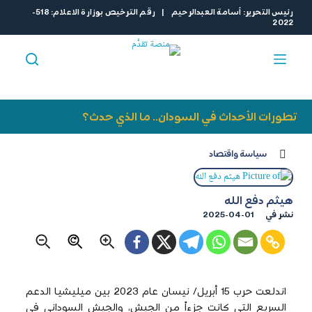
ا
رئيس التحرير: أسامة العبدالرحيم | رقم الترخيص بوزارة الاعلام: 518-
2022
ل
ت
ج
ا
و
ز
تطورات الأحداث في السودان.. ما الذي حدث؟
إ
ل
سياسة واقتصاد
ى
ا
ل
هيثم دفع الله
م
نشر في
2025-04-01
ح
ت
و
ى
اندلعت حرب 15 أبريل/ نيسان عام 2023 بين ميليشيا الدعم
السريع التي كانت جزءاً من الجيش، والجيش السوداني في