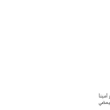
أميناً
الوطنية والتقدمية والديمقراطية… إلى أن غادرنا فجر الخميس ٢٩ أبريل/ نيسان من العام ٢٠١٠ ليمضي