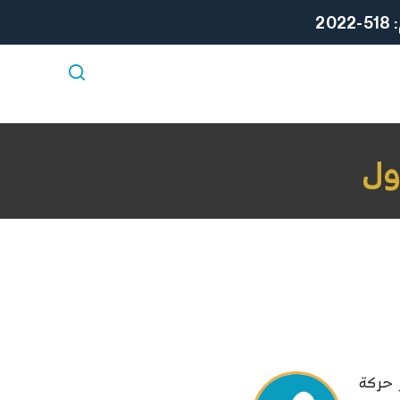
ا
2
ل
ت
ج
ا
و
ز
ول
إ
ل
ى
ا
ل
م
ح
ت
و
 حركة
ى