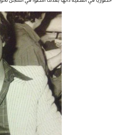
حضورياً في القضية ذاتها بعدما أمضوا في السجن نح