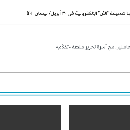
 الإلكترونية في ٣٠ أبريل/ نيسان ٢٠١٠)
املين مع أسرة تحرير منصة «تقدُّم»