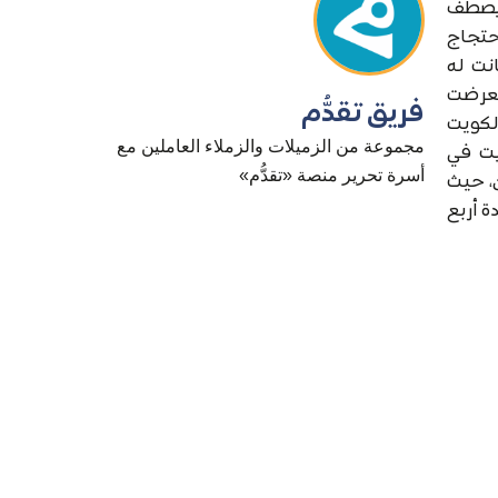
حوم المحارب أن يصطف
احتجاج
/ كانون الثاني من العام ١٩٦٧، وقبلها كانت له
إلى أن تعرضت
فريق تقدُّم
ه الكويت
مجموعة من الزميلات والزملاء العاملين مع
يت في
أسرة تحرير منصة «تقدُّم»
انم وآخرون، حيث
 أربع