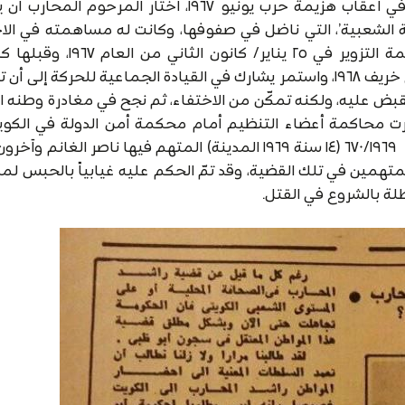
القوميين العرب، وعندما شهدت انقسامها التاريخي في أعقاب هزيمة حرب يونيو ١٩٦٧، اختار المر
ثورية الشعبية’، التي ناضل في صفوفها، وكانت له مساهمته في ال
على تزوير الانتخابات النيابية في الذكرى الثانية لجريمة التزوير في ٢٥ يناير
مساهمته في معارضة زيارة شاه إيران إلى الكويت في خريف ١٩٦٨، واستمر يشارك في القيادة الجماعية للحركة 
ار ١٩٦٩، حيث لوحق بهدف القبض عليه، ولكنه تمكّن من الاختفاء، ثم نجح في مغادرة وطن
جرت محاكمة أعضاء التنظيم أمام محكمة أمن الدولة في الكو
القضية، التي حملت اسم ورقم ‘قضية أمن الدولة رقم ٦٧٠/١٩٦٩ (١٤ سنة ١٩٦٩ المدينة) المتهم فيها ناصر الغ
تهمين في تلك القضية، وقد تمّ الحكم عليه غيابياً بالحبس لمدة
طلة بالشروع في القتل.