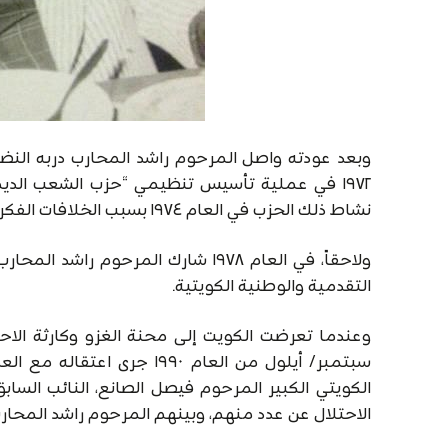
وبعد عودته واصل المرحوم راشد المحارب دربه النضا
١٩٧٢ في عملية تأسيس تنظيمي “حزب الشعب الدي
نشاط ذلك الحزب في العام ١٩٧٤ بسبب الخلافات الفكرية داخل قيادته.
ولاحقاً، في العام ١٩٧٨ شارك المر
التقدمية والوطنية الكويتية.
وعندما تعرضت الكويت إلى محنة الغزو وكارثة ال
سبتمبر/ أيلول من العام ١٩٩٠
الكويتي الكبير المرحوم فيصل الصانع، النائب الساب
الاحتلال عن عدد منهم، وبينهم المرحوم راشد المحارب، ف