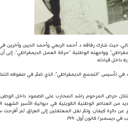
لي، حيث شارك رفاقه د. أحمد الربعي وأحمد الديين وآخرين في 
مقراطي” وواجهته الوطنية “حركة العمل الديمقراطي”، إلى أن
حوم راشد المحارب في تأسيس “التجمع الديمقراطي”، الذي ضمّ في صفوفه الت
احتلال حرص المرحوم راشد المحارب على الصمود داخل الوطن
 جرى اعتقاله مع العديد من العناصر الوطنية الكويتية في ديوانية الأسير الشهيد
ق عن دائرة كيفان، وتمّ نقل المعتقلين إلى العراق، ثم أفرجت 
ي ديسمبر/ كانون أول ١٩٩٠.