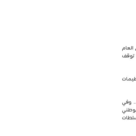
العام
 توقف
نظيمات
… وفي
 الوطني
سلطات