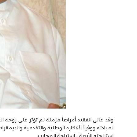
وقد عانى الفقيد أمراضاً مزمنة لم تؤثر على روحه الم
استراحته الأبدية… استراحة المحارب.