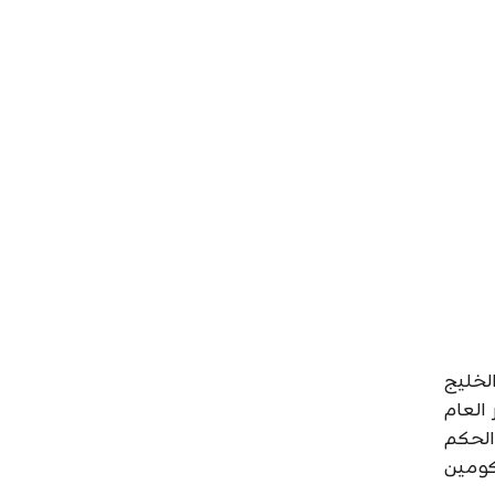
لخليج
 العام
الحكم
كومين